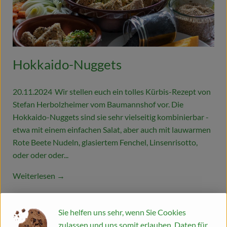
Hokkaido-Nuggets
20.11.2024
Wir stellen euch ein tolles Kürbis-Rezept von
Stefan Herbolzheimer vom Baumannshof vor. Die
Hokkaido-Nuggets sind sie sehr vielseitig kombinierbar -
etwa mit einem einfachen Salat, aber auch mit lauwarmen
Rote Beete Nudeln, glasiertem Fenchel, Linsenrisotto,
oder oder oder...
Weiterlesen →
Sie helfen uns sehr, wenn Sie Cookies
zulassen und uns somit erlauben, Daten für