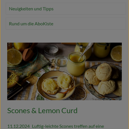
Naturkost
Neuigkeiten und Tipps
Wein
Rund um die AboKiste
Getränke
Kosmetik & Drogerie
Angebote & Neues
Wir empfehlen
VINCE Weine
So geht's
Scones & Lemon Curd
Über uns
11.12.2024
Luftig-leichte Scones treffen auf eine
Veranstaltungen