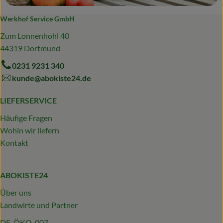
Werkhof Service GmbH
Zum Lonnenhohl 40
44319 Dortmund
0231 9231 340
kunde@abokiste24.de
LIEFERSERVICE
Häufige Fragen
Wohin wir liefern
Kontakt
ABOKISTE24
Über uns
Landwirte und Partner
DE-ÖKO-007