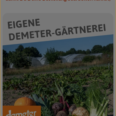
Naturkost
Wein
Getränke
Kosmetik & Drogerie
Angebote & Neues
Wir empfehlen
VINCE Weine
So geht's
Über uns
Veranstaltungen