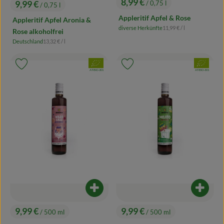
8,99 €
9,99 €
/ 0,75 l
/ 0,75 l
, Preis:
, Preis:
Appleritif Apfel & Rose
Appleritif Apfel Aronia &
, Referenzpreis:
diverse Herkünfte
11,99 €
/ l
Rose alkoholfrei
, Herkunft:
, Referenzpreis:
Deutschland
13,32 €
/ l
, Herkunft:
, Verband:
, Verband:
Produkt zu Favouriten hinzufügen
Produkt zu Favouriten hinzufügen
, Kontrollstelle:
, Kontrollstelle:
AT-BIO-301
AT-BIO-301
Produkt zum Warenkorb hinzufügen
Produk
9,99 €
9,99 €
/ 500 ml
/ 500 ml
, Preis:
, Preis: