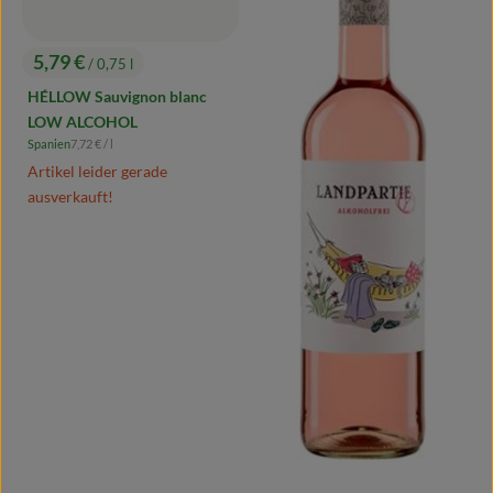
5,79 €
/ 0,75 l
, Preis:
HÉLLOW Sauvignon blanc
LOW ALCOHOL
, Referenzpreis:
Spanien
7,72 €
/ l
, Herkunft:
Artikel leider gerade
ausverkauft!