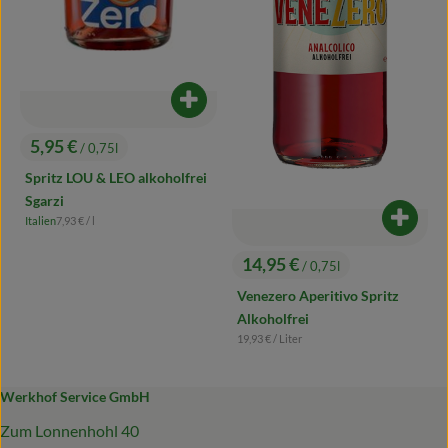
Produkt zum Warenkorb hinzufügen
5,95 €
/ 0,75l
, Preis:
Spritz LOU & LEO alkoholfrei
Sgarzi
, Referenzpreis:
Italien
7,93 €
/ l
Produk
, Herkunft:
14,95 €
/ 0,75l
, Preis:
Venezero Aperitivo Spritz
Alkoholfrei
, Referenzpreis:
19,93 €
/ Liter
Werkhof Service GmbH
Zum Lonnenhohl 40