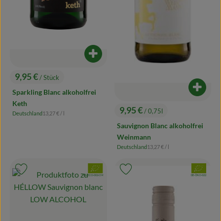
Produkt zum Warenkorb hinzufügen
9,95 €
/ Stück
, Preis:
Produk
Sparkling Blanc alkoholfrei
Keth
9,95 €
/ 0,75l
, Referenzpreis:
Deutschland
13,27 €
/ l
, Preis:
, Herkunft:
Sauvignon Blanc alkoholfrei
Weinmann
, Referenzpreis:
Deutschland
13,27 €
/ l
, Herkunft:
, Verband:
, Verband:
Produkt zu Favouriten hinzufügen
Produkt zu Favouriten hinzufügen
, Kontrollstelle:
, Kontrollstelle:
ES-ECO-002-CM
DE-ÖKO-022