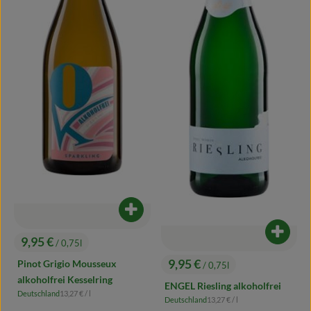
Produkt zum Warenkorb hinzufügen
Produk
9,95 €
/ 0,75l
, Preis:
9,95 €
Pinot Grigio Mousseux
/ 0,75l
, Preis:
alkoholfrei Kesselring
ENGEL Riesling alkoholfrei
, Referenzpreis:
Deutschland
13,27 €
/ l
, Herkunft:
, Referenzpreis:
Deutschland
13,27 €
/ l
, Herkunft: