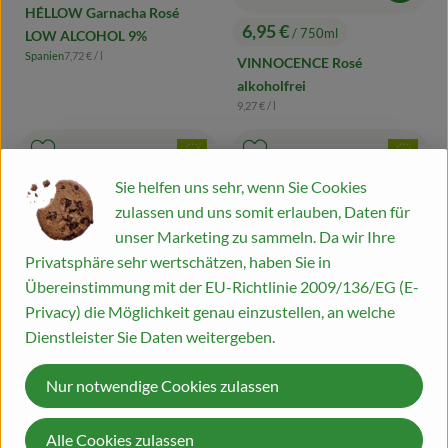
HÉLLOW Garnacha Rosé
6,95 €
/ 750ml
LOW ALCOHOL 9%
, Preis:
, Referenzpreis:
Spanien
7,72 €
/ l
VINNOCENCE Rosé
, Herkunft:
alkoholfrei
, Referenzpreis:
9,27 €
/ l
, Verband:
, Verband:
Produkt zu Favouriten hinzufügen
Produkt zu Favouriten hinzufügen
, Kontrollstelle:
, Kontrollstelle:
DE-ÖKO-039
DE-ÖKO-022
Sie helfen uns sehr, wenn Sie Cookies
zulassen und uns somit erlauben, Daten für
unser Marketing zu sammeln. Da wir Ihre
Privatsphäre sehr wertschätzen, haben Sie in
Übereinstimmung mit der EU-Richtlinie 2009/136/EG (E-
Privacy) die Möglichkeit genau einzustellen, an welche
Dienstleister Sie Daten weitergeben.
Nur notwendige Cookies zulassen
Alle Cookies zulassen