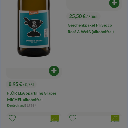
Produk
25,50 €
/ Stück
, Preis:
Geschenkpaket PriSecco
Rosé & Weiß (alkoholfrei)
Produkt zum Warenkorb hinzufügen
8,95 €
/ 0,75l
, Preis:
FLÔR ELA Sparkling Grapes
MICHEL alkoholfrei
, Referenzpreis:
Deutschland
11,93 €
/ l
, Herkunft:
, Verband:
, Verband:
Produkt zu Favouriten hinzufügen
Produkt zu Favouriten hinzufügen
, Kontrollstelle:
, Kontrollstelle:
DE-ÖKO-006
DE-ÖKO-006