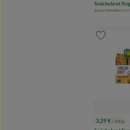
Snäckebrot Ro
, Refer
diverse Herkünfte
16,45 
, Herkunft:
Produkt zu 
3,29 €
/ 200 g
, Preis: