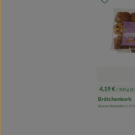
Produkt zu 
4,19 €
/ 300 g (6 
, Preis:
Brötchenkorb
, Refer
diverse Herkünfte
13,97 
, Herkunft: