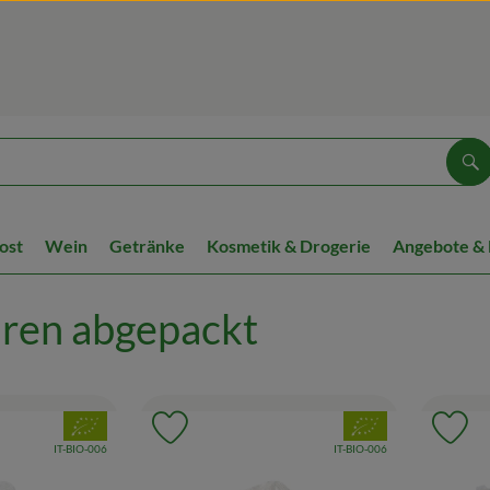
Su
ost
Wein
Getränke
Kosmetik & Drogerie
Angebote &
ren abgepackt
, Verband:
, Verband:
Favouriten hinzufügen
Produkt zu Favouriten hinzufügen
Pr
, Kontrollstelle:
, Kontrollstelle:
IT-BIO-006
IT-BIO-006