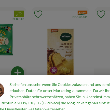
, Verband:
, Verband:
Favouriten hinzufügen
Produkt zu Favouriten hinzufügen
Pr
, Kontrollstelle:
DE-ÖKO-001
, Kontrollstelle:
BE-BIO-02
Produkt zum Warenkorb hinzufügen
Sie helfen uns sehr, wenn Sie Cookies zulassen und uns somi
2,79 
, Preis
erlauben, Daten für unser Marketing zu sammeln. Da wir Ihr
vegan 6 Stck.
Dinkel 
Privatsphäre sehr wertschätzen, haben Sie in Übereinstim
ungesü
Richtlinie 2009/136/EG (E-Privacy) die Möglichkeit genau einzust
Produkt zum War
enzpreis:
€
/ 1kg
diverse Her
he Dienstleister Sie Daten weitergeben.
, Herkunft: