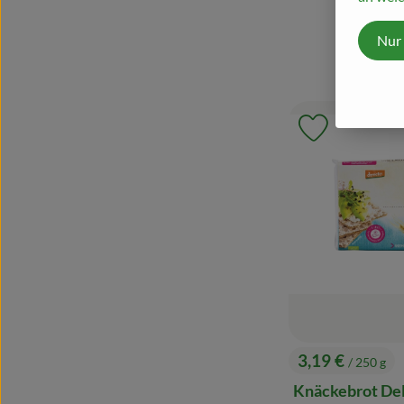
Nur
Produkt zu 
3,19 €
/ 250 g
, Preis:
Knäckebrot Del