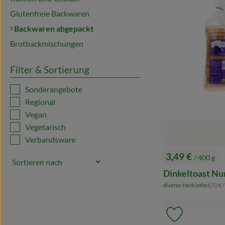
Glutenfreie Backwaren
Backwaren abgepackt
Brotbackmischungen
Filter & Sortierung
Sonderangebote
Regional
Vegan
Vegetarisch
Verbandsware
3,49 €
/ 400 g
, Preis:
Dinkeltoast Nu
, Refer
diverse Herkünfte
8,72 €
/
, Herkunft:
Produkt zu 