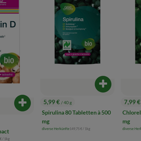
Produkt zum War
5,99 €
7,99 
/ 40 g
Produkt zum Warenkorb hinzufügen
, Preis:
, Preis
Spirulina 80 Tabletten à 500
Chlorel
mg
mg
, Referenzpreis:
diverse Herkünfte
149,75 €
/ 1kg
diverse Her
pact
, Herkunft:
, Herkunft:
enzpreis:
 €
/ 1kg