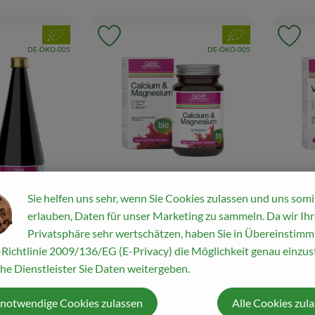
, Verband:
, Verband:
Favouriten hinzufügen
Produkt zu Favouriten hinzufügen
Pr
, Kontrollstelle:
, Kontrollstelle:
DE-ÖKO-005
DE-ÖKO-005
Sie helfen uns sehr, wenn Sie Cookies zulassen und uns somi
Produkt zum War
erlauben, Daten für unser Marketing zu sammeln. Da wir Ihr
Privatsphäre sehr wertschätzen, haben Sie in Übereinstim
27,90 €
24,90
/ 42 g
, Preis:
, Preis
Richtlinie 2009/136/EG (E-Privacy) die Möglichkeit genau einzust
Calcium & Magnesium
Vegan P
he Dienstleister Sie Daten weitergeben.
Complex
Eisen, 
, Referenzpreis:
diverse Herkünfte
664,29 €
/ 1kg
diverse Her
 notwendige Cookies zulassen
Alle Cookies zul
Produkt zum Warenkorb hinzufügen
, Herkunft:
, Herkunft: