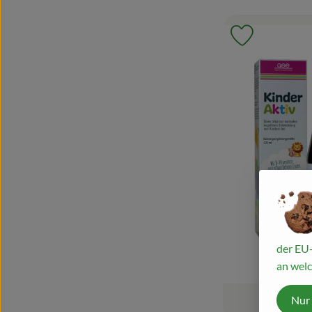
Produkt zu 
der EU-
an welc
Nur