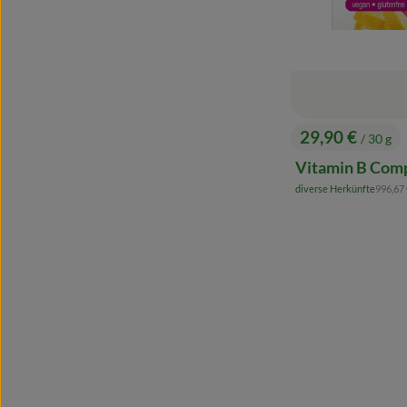
29,90 €
/ 30 g
, Preis:
Vitamin B Com
, Refer
diverse Herkünfte
996,67
, Herkunft: