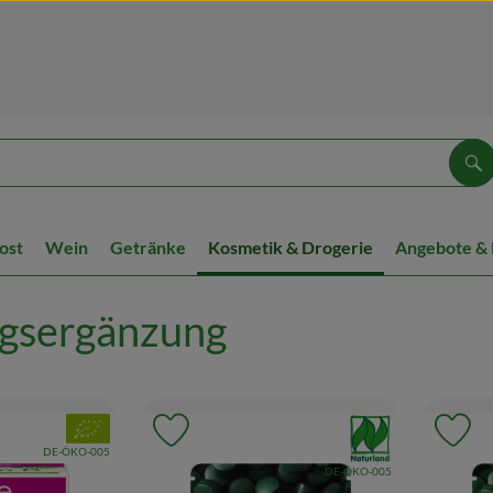
Su
ost
Wein
Getränke
Kosmetik & Drogerie
Angebote &
gsergänzung
, Verband:
, Verband:
Favouriten hinzufügen
Produkt zu Favouriten hinzufügen
Pr
, Kontrollstelle:
DE-ÖKO-005
, Kontrollstelle:
DE-ÖKO-005