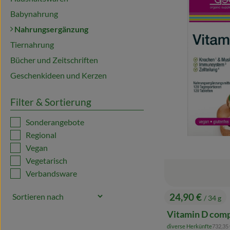
Babynahrung
Nahrungsergänzung
Tiernahrung
Bücher und Zeitschriften
Geschenkideen und Kerzen
Filter & Sortierung
Sonderangebote
Regional
Vegan
Vegetarisch
Verbandsware
24,90 €
/ 34 g
, Preis:
Vitamin D com
, Refer
diverse Herkünfte
732,35
, Herkunft: