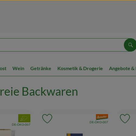
Su
ost
Wein
Getränke
Kosmetik & Drogerie
Angebote &
freie Backwaren
, Verband:
, Verband:
Favouriten hinzufügen
Produkt zu Favouriten hinzufügen
Pr
, Kontrollstelle:
DE-ÖKO-007
, Kontrollstelle:
DE-ÖKO-007