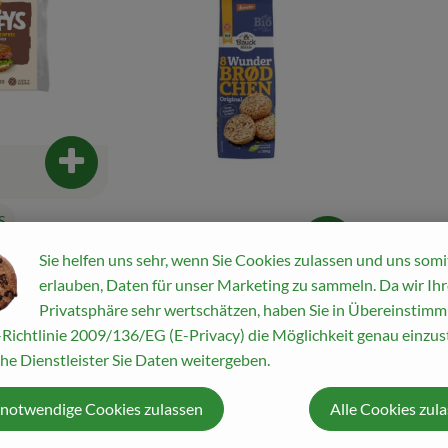
Produkt zum Warenkorb hinzufügen
S
Produkt zum War
aferbrötchen
Sie helfen uns sehr, wenn Sie Cookies zulassen und uns somi
glutenfrei
erlauben, Daten für unser Marketing zu sammeln. Da wir Ihr
4,29 €
4,29 
/ 350 g
, Preis:
, Preis
Privatsphäre sehr wertschätzen, haben Sie in Übereinstim
Wunderbrödchen Original
Backmi
Richtlinie 2009/136/EG (E-Privacy) die Möglichkeit genau einzust
glutenfrei
Brötche
he Dienstleister Sie Daten weitergeben.
, Referenzpreis:
diverse Herkünfte
12,26 €
/ 1kg
diverse Her
, Herkunft:
, Herkunft:
 notwendige Cookies zulassen
Alle Cookies zul
, Verband:
, Verband: