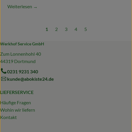
Weiterlesen →
1
2
3
4
5
Werkhof Service GmbH
Zum Lonnenhohl 40
44319 Dortmund
0231 9231 340
kunde@abokiste24.de
LIEFERSERVICE
Häufige Fragen
Wohin wir liefern
Kontakt