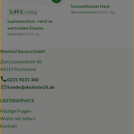
Produkt zum Warenkorb hinzufügen
, Preis:
Sonnenblumen Hack
3,49 €
, Referenzpreis:
/ 250 g
diverse Herkünfte
52,50 €
/ 1kg
, Herkunft:
, Preis:
Lupinenschrot - reich an
wertvollem Eiweiss
, Referenzpreis:
Frankreich
13,96 €
/ kg
, Herkunft:
Werkhof Service GmbH
Zum Lonnenhohl 40
44319 Dortmund
0231 9231 340
kunde@abokiste24.de
LIEFERSERVICE
Häufige Fragen
Wohin wir liefern
Kontakt