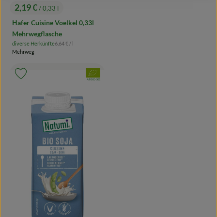
2,19 €
/ 0,33 l
, Preis:
Hafer Cuisine Voelkel 0,33l
Mehrwegflasche
, Referenzpreis:
diverse Herkünfte
6,64 €
/ l
, Herkunft:
Mehrweg
, Verband:
Produkt zu Favouriten hinzufügen
, Kontrollstelle:
AT-BIO-301