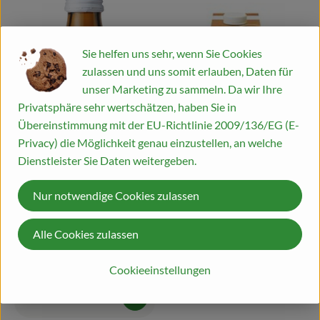
Sie helfen uns sehr, wenn Sie Cookies
zulassen und uns somit erlauben, Daten für
unser Marketing zu sammeln. Da wir Ihre
Privatsphäre sehr wertschätzen, haben Sie in
Übereinstimmung mit der EU-Richtlinie 2009/136/EG (E-
Privacy) die Möglichkeit genau einzustellen, an welche
Dienstleister Sie Daten weitergeben.
Produk
Nur notwendige Cookies zulassen
1,39 €
/ 200 ml
, Preis:
Alle Cookies zulassen
Hafer Cuisine
, Referenzpreis:
Deutschland
6,95 €
/ l
, Herkunft:
Cookieeinstellungen
Produkt zum Warenkorb hinzufügen