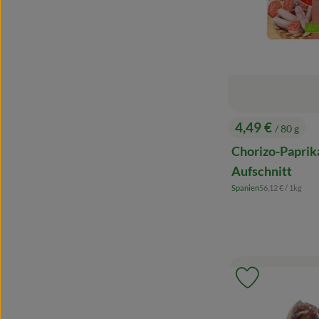
4,49 €
/ 80 g
, Preis:
Chorizo-Paprik
Aufschnitt
, Referenzpreis:
Spanien
56,12 €
/ 1kg
, Herkunft:
Produkt zu 