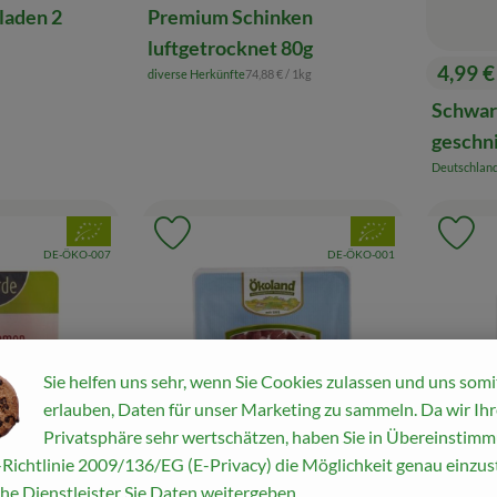
laden 2
Premium Schinken
luftgetrocknet 80g
4,99 
is:
, Referenzpreis:
diverse Herkünfte
74,88 €
/ 1kg
, Herkunft:
, Preis
Schwar
geschn
Deutschlan
, Herkunft:
, Verband:
, Verband:
Favouriten hinzufügen
Produkt zu Favouriten hinzufügen
Pr
, Kontrollstelle:
, Kontrollstelle:
DE-ÖKO-007
DE-ÖKO-001
Sie helfen uns sehr, wenn Sie Cookies zulassen und uns somi
erlauben, Daten für unser Marketing zu sammeln. Da wir Ihr
Privatsphäre sehr wertschätzen, haben Sie in Übereinstim
Richtlinie 2009/136/EG (E-Privacy) die Möglichkeit genau einzust
he Dienstleister Sie Daten weitergeben.