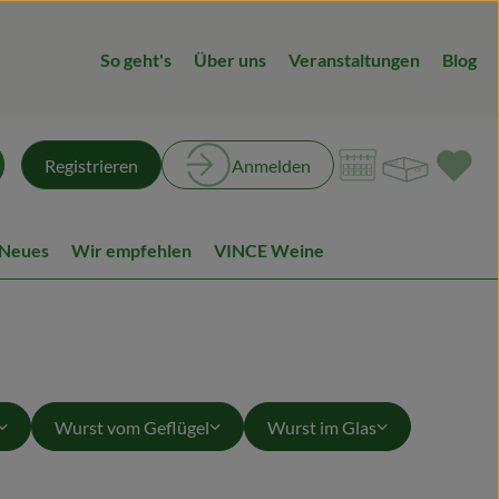
So geht's
Über uns
Veranstaltungen
Blog
Warenk
L
Registrieren
Anmelden
chen
 Neues
Wir empfehlen
VINCE Weine
Wurst vom Geflügel
Wurst im Glas