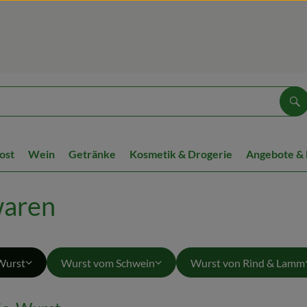
Su
ost
Wein
Getränke
Kosmetik & Drogerie
Angebote &
aren
Wurst
Wurst vom Schwein
Wurst von Rind & Lamm