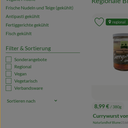
Regionale B
Frische Nudeln und Teige (gekühlt)
Antipasti gekühlt
regional
Produkt zu 
Fertiggerichte gekühlt
Fisch gekühlt
Filter & Sortierung
Sonderangebote
Regional
Vegan
Vegetarisch
Verbandsware
8,99 €
/ 380g
, Preis:
Currywurst vo
, Ref
Naturlandhof Blume
23,6
, Herkunft: