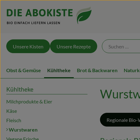
Unsere Kisten
Unsere Rezepte
Obst & Gemüse
Kühltheke
Brot & Backwaren
Naturk
Kühltheke
Wurstw
Milchprodukte & Eier
Käse
Regionale Bio-
Fleisch
Wurstwaren
Vegane Frische