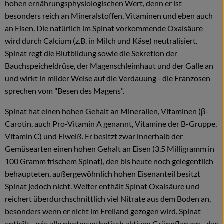
hohen ernährungsphysiologischen Wert, denn er ist
besonders reich an Mineralstoffen, Vitaminen und eben auch
an Eisen. Die natürlich im Spinat vorkommende Oxalsäure
wird durch Calcium (z.B. in Milch und Käse) neutralisiert.
Spinat regt die Blutbildung sowie die Sekretion der
Bauchspeicheldrüse, der Magenschleimhaut und der Galle an
und wirkt in milder Weise auf die Verdauung - die Franzosen
sprechen vom "Besen des Magens".
Spinat hat einen hohen Gehalt an Mineralien, Vitaminen (β-
Carotin, auch Pro-Vitamin A genannt, Vitamine der B-Gruppe,
Vitamin C) und Eiweiß. Er besitzt zwar innerhalb der
Gemüsearten einen hohen Gehalt an Eisen (3,5 Milligramm in
100 Gramm frischem Spinat), den bis heute noch gelegentlich
behaupteten, außergewöhnlich hohen Eisenanteil besitzt
Spinat jedoch nicht. Weiter enthält Spinat Oxalsäure und
reichert überdurchschnittlich viel Nitrate aus dem Boden an,
besonders wenn er nicht im Freiland gezogen wird. Spinat
enthält - wie alle photosynthetisch aktiven Grünpflanzen - das