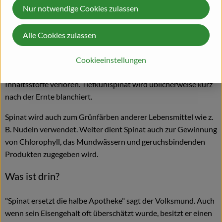
Nur notwendige Cookies zulassen
Kartoffeln serviert. Um sowohl den leicht metallisch-bitteren,
etwas astringierenden Geschmack zu mildern als auch den
Nitratgehalt (um 40–70%) zu verringern kann Spinat vor der
Alle Cookies zulassen
weiteren Zubereitung blanchiert werden. Beim Blanchieren
bleibt ein Großteil des wasserlöslichen Nitrats im Kochwasser
Cookieeinstellungen
zurück, allerdings geht dadurch auch ein Teil der anderen
Inhaltsstoffe verloren. Tiefkühlspinat wird üblicherweise kurz
nach der Ernte blanchiert.
Spinat wird auch zum Grünfärben anderer Lebensmittel wie z.
B. Nudeln verwendet. Weiter dient Spinat auch zur Gewinnung
von Chlorophyll, das Mundwässern und geruchsbindenden
Produkten zugegeben wird.
Was ist drin?
"Spinat ersetzt die halbe Apotheke" sagt der Volksmund. Auch
wenn sein Eisengehalt oft überschätzt wurde, besitzt er einen