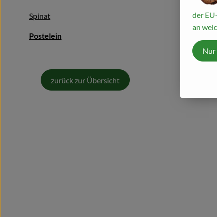
der EU-
Spinat
an welc
Postelein
Nur
zurück zur Übersicht