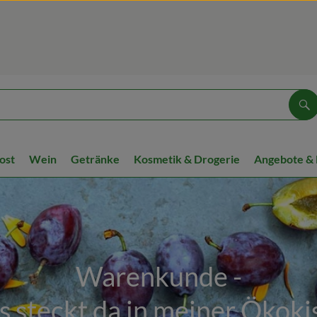
Su
ost
Wein
Getränke
Kosmetik & Drogerie
Angebote &
Warenkunde -
 steckt da in meiner Ökoki