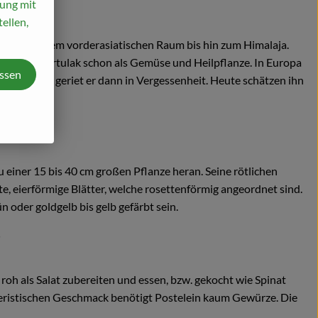
mung mit
ellen,
ammt aus dem vorderasiatischen Raum bis hin zum Himalaja.
ten den Portulak schon als Gemüse und Heilpflanze. In Europa
assen
r, allerdings geriet er dann in Vergessenheit. Heute schätzen ihn
r.
u einer 15 bis 40 cm großen Pflanze heran. Seine rötlichen
kte, eierförmige Blätter, welche rosettenförmig angeordnet sind.
n oder goldgelb bis gelb gefärbt sein.
?
roh als Salat zubereiten und essen, bzw. gekocht wie Spinat
ristischen Geschmack benötigt Postelein kaum Gewürze. Die