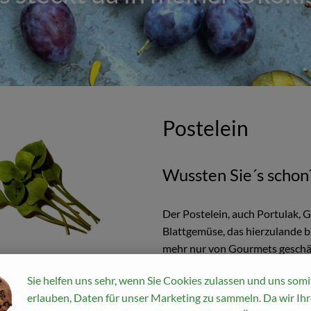
Postelein
Wussten Sie´s schon
Der Postelein, auch Portulak, 
Blattgemüse, das hierzulande b
mehr nur von Gourmets geschä
Küche beachtet. Aus diesem Gru
Sie helfen uns sehr, wenn Sie Cookies zulassen und uns somi
Märkten zu bekommen.
erlauben, Daten für unser Marketing zu sammeln. Da wir Ihr