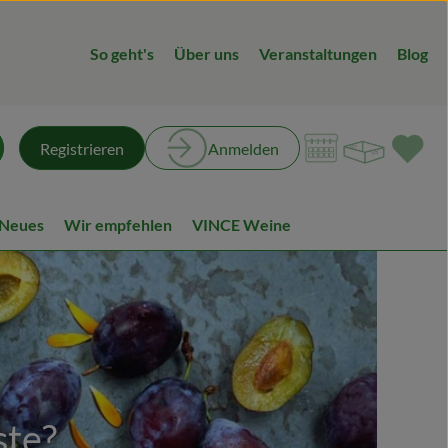
So geht's
Über uns
Veranstaltungen
Blog
Warenk
L
Registrieren
Anmelden
chen
 Neues
Wir empfehlen
VINCE Weine
ste?