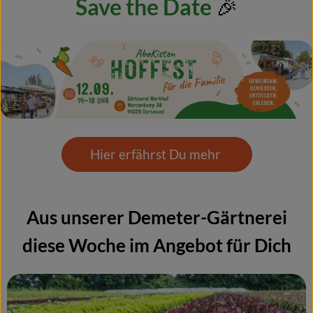
Save the Date
🎉
Naturkost
Wein
Getränke
Kosmetik & Drogerie
Angebote & Neues
Hier erfährst Du mehr
Wir empfehlen
VINCE Weine
Aus unserer Demeter-Gärtnerei
diese Woche im Angebot für Dich
So geht's
Über uns
Veranstaltungen