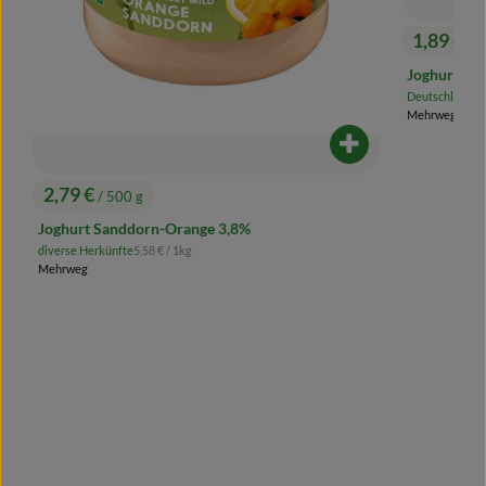
1,89 €
/ 5
, Preis:
Joghurt mi
, 
Deutschland
3,
, Herkunft:
Mehrweg
odukt zum Warenkorb hinzufügen
Produkt zum Ware
2,79 €
/ 500 g
, Preis:
Joghurt Sanddorn-Orange 3,8%
, Referenzpreis:
diverse Herkünfte
5,58 €
/ 1kg
, Herkunft:
Mehrweg