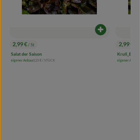
odukt zum Warenkorb hinzufügen
Produkt zum Ware
2,99 €
2,99 €
/ St
/ S
, Preis:
, Preis:
Salat der Saison
Krull_Eichb
, Referenzpreis:
eigener Anbau
0,25 €
/ STÜCK
eigener Anbau
, Herkunft:
, Herkunft: