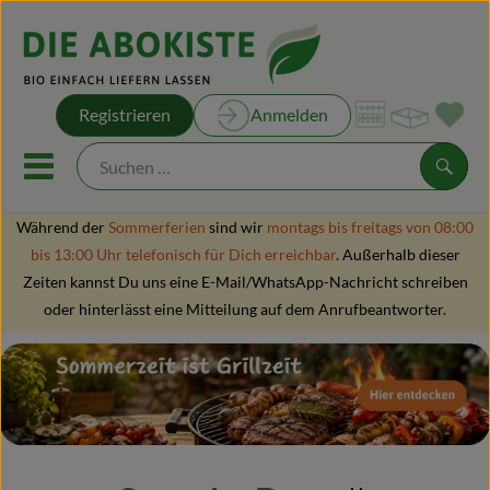
Warenk
Registrieren
Anmelden
Link
Mobiles Menu öffnen oder sch
Suche
Während der
Sommerferien
sind wir
montags bis freitags von 08:00
bis 13:00 Uhr telefonisch für Dich erreichbar
. Außerhalb dieser
Unsere Kisten
Zeiten kannst Du uns eine E-Mail/WhatsApp-Nachricht schreiben
Unsere Rezepte
oder hinterlässt eine Mitteilung auf dem Anrufbeantworter.
Obst & Gemüse
Kühltheke
Brot & Backwaren