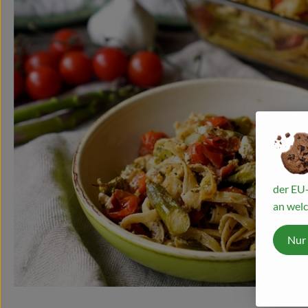
der EU-
an welc
Nur