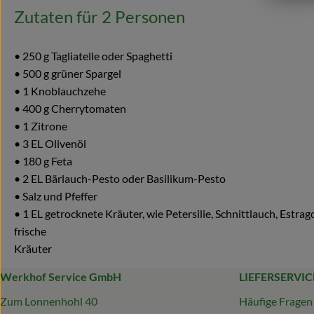
Zutaten für 2 Personen
• 250 g Tagliatelle oder Spaghetti
• 500 g grüner Spargel
• 1 Knoblauchzehe
• 400 g Cherrytomaten
• 1 Zitrone
• 3 EL Olivenöl
• 180 g Feta
• 2 EL Bärlauch-Pesto oder Basilikum-Pesto
• Salz und Pfeffer
• 1 EL getrocknete Kräuter, wie Petersilie, Schnittlauch, Estr
frische
Kräuter
Werkhof Service GmbH
LIEFERSERVIC
Zum Lonnenhohl 40
Häufige Fragen