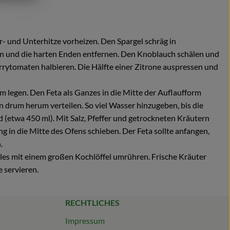
- und Unterhitze vorheizen. Den Spargel schräg in
 und die harten Enden entfernen. Den Knoblauch schälen und
rrytomaten halbieren. Die Hälfte einer Zitrone auspressen und
m legen. Den Feta als Ganzes in die Mitte der Auflaufform
n drum herum verteilen. So viel Wasser hinzugeben, bis die
d (etwa 450 ml). Mit Salz, Pfeffer und getrockneten Kräutern
ng in die Mitte des Ofens schieben. Der Feta sollte anfangen,
.
es mit einem großen Kochlöffel umrühren. Frische Kräuter
 servieren.
RECHTLICHES
Impressum