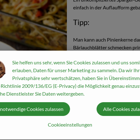
einfach in der Auflaufform geb
Tipp:
Man kann auch Pinienkerne dar
Bärlauchblätter schmecken prim
Gericht ergänzen.
Sie helfen uns sehr, wenn Sie Cookies zulassen und uns somi
erlauben, Daten für unser Marketing zu sammeln. Da wir Ihr
Privatsphäre sehr wertschätzen, haben Sie in Übereinstim
Richtlinie 2009/136/EG (E-Privacy) die Möglichkeit genau einzust
he Dienstleister Sie Daten weitergeben.
 notwendige Cookies zulassen
Alle Cookies zul
Cookieeinstellungen