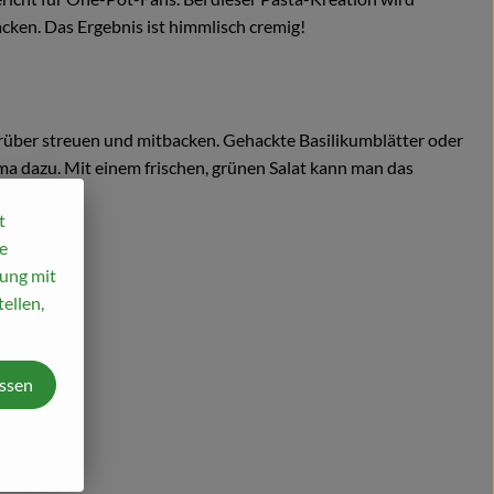
acken. Das Ergebnis ist himmlisch cremig!
über streuen und mitbacken. Gehackte Basilikumblätter oder
a dazu. Mit einem frischen, grünen Salat kann man das
t
e
mung mit
ellen,
assen