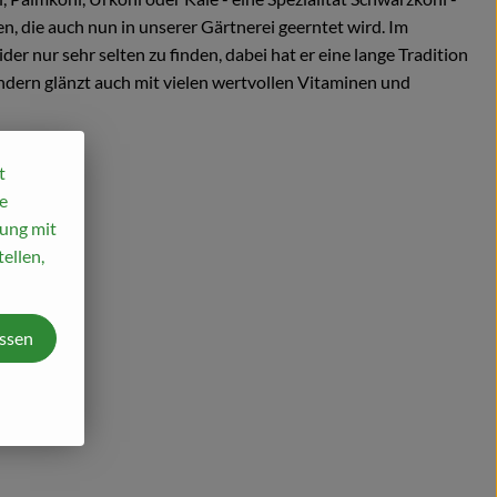
en, die auch nun in unserer Gärtnerei geerntet wird. Im
der nur sehr selten zu finden, dabei hat er eine lange Tradition
sondern glänzt auch mit vielen wertvollen Vitaminen und
t
e
mung mit
ellen,
assen