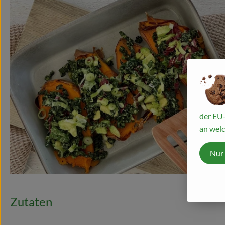
der EU-
an welc
Nur
Zutaten