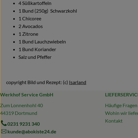
4 Süßkartoffeln
1 Bund (250g) Schwarzkohl
1 Chicoree
2 Avocados
1 Zitrone
1 Bund Lauchzwiebeln
1 Bund Koriander
Salz und Pfeffer
copyright Bild und Rezept: (c)
Isarland
Werkhof Service GmbH
LIEFERSERVIC
Zum Lonnenhohl 40
Häufige Fragen
44319 Dortmund
Wohin wir liefe
Kontakt
0231 9231 340
kunde@abokiste24.de