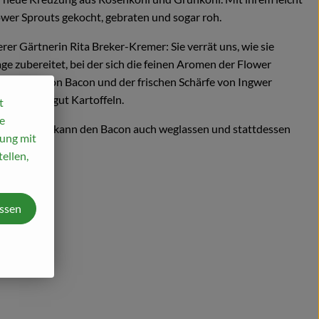
er Sprouts gekocht, gebraten und sogar roh.
er Gärtnerin Rita Breker-Kremer: Sie verrät uns, wie sie
age zubereitet, bei der sich die feinen Aromen der Flower
schmack von Bacon und der frischen Schärfe von Ingwer
spiel sehr gut Kartoffeln.
t
e
r vegan mag, kann den Bacon auch weglassen und stattdessen
mung mit
ellen,
assen