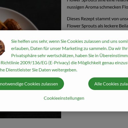
nussigen Aroma schmecken Flow
Dieses Rezept stammt von unser
Flower Sprouts als leckere Beil
Sprouts mit dem herzhaften Ge
verbinden. Dazu passen zum Bei
Sie helfen uns sehr, wenn Sie Cookies zulassen und uns somi
erlauben, Daten für unser Marketing zu sammeln. Da wir Ihr
Wer es lieber vegetarisch ode
Privatsphäre sehr wertschätzen, haben Sie in Übereinstim
Butter oder Olivenöl nehmen.
Richtlinie 2009/136/EG (E-Privacy) die Möglichkeit genau einzust
he Dienstleister Sie Daten weitergeben.
 notwendige Cookies zulassen
Alle Cookies zul
Cookieeinstellungen