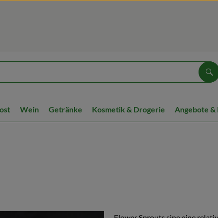
Su
ost
Wein
Getränke
Kosmetik & Drogerie
Angebote &
Flower Sprouts sine eine relat