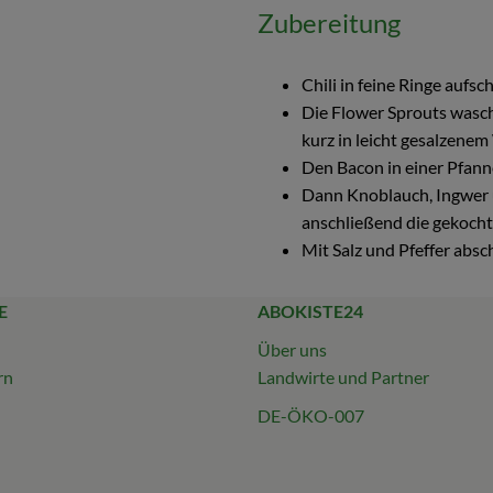
Zubereitung
Chili in feine Ringe auf
Die Flower Sprouts wasch
kurz in leicht gesalzene
Den Bacon in einer Pfann
Dann Knoblauch, Ingwer 
anschließend die gekoch
Mit Salz und Pfeffer abs
E
ABOKISTE24
Über uns
rn
Landwirte und Partner
DE-ÖKO-007