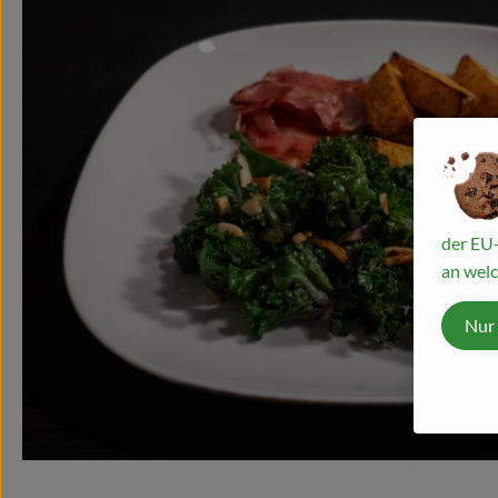
der EU-
an welc
Nur