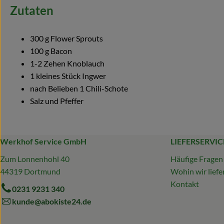
Zutaten
300 g Flower Sprouts
100 g Bacon
1-2 Zehen Knoblauch
1 kleines Stück Ingwer
nach Belieben 1 Chili-Schote
Salz und Pfeffer
Werkhof Service GmbH
LIEFERSERVIC
Zum Lonnenhohl 40
Häufige Fragen
44319 Dortmund
Wohin wir liefe
Kontakt
0231 9231 340
kunde@abokiste24.de