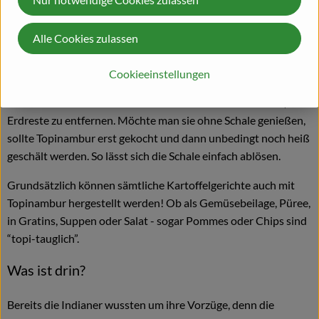
der Ingwerknolle.
Alle Cookies zulassen
Wie verwende ich´s?
Cookieeinstellungen
Topinambur kann roh und gegart verzehrt werden, mit oder
ohne Schale. Einfach die Knollen unter Wasser abbürsten, um
Erdreste zu entfernen. Möchte man sie ohne Schale genießen,
sollte Topinambur erst gekocht und dann unbedingt noch heiß
geschält werden. So lässt sich die Schale einfach ablösen.
Grundsätzlich können sämtliche Kartoffelgerichte auch mit
Topinambur hergestellt werden! Ob als Gemüsebeilage, Püree,
in Gratins, Suppen oder Salat - sogar Pommes oder Chips sind
“topi-tauglich”.
Was ist drin?
Bereits die Indianer wussten um ihre Vorzüge, denn die