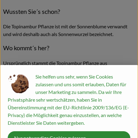
Wussten Sie´s schon?
Die Topinambur Pflanze ist mit der Sonnenblume verwandt
und wird deshalb auch als Sonnenwurzel bezeichnet.
Wo kommt´s her?
Ursprünglich stammt die Topinambur Pflanze aus
Nordamerika und war von Kanada bis in die USA weit
Sie helfen uns sehr, wenn Sie Cookies
verbreitet. In Europa breitete sie sich von Frankreich über den
zulassen und uns somit erlauben, Daten für
Elsass nach Baden aus und galt dort als Delikatesse, bis sie
unser Marketing zu sammeln. Da wir Ihre
Mitte des 18. Jahrhunderts weitgehend von der Kartoffel
Privatsphäre sehr wertschätzen, haben Sie in
verdrängt wurde.
Übereinstimmung mit der EU-Richtlinie 2009/136/EG (E-
Wie sieht´s aus?
Privacy) die Möglichkeit genau einzustellen, an welche
Dienstleister Sie Daten weitergeben.
Die Knollen der Topinambur pflanze sind in Ihrer Größe mit
Nur notwendige Cookies zulassen
kleineren Kartoffeln vergleichbar ähneln ansonsten aber eher