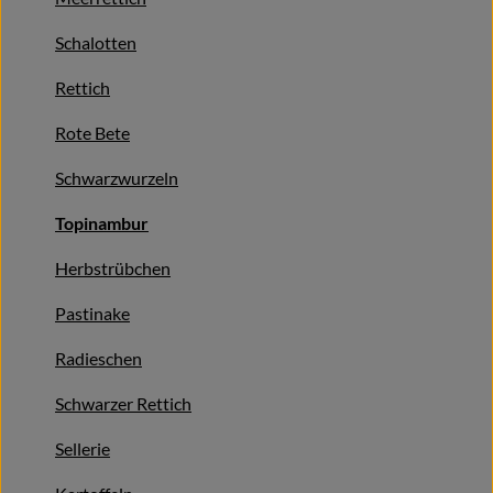
Naturkost
Schalotten
Wein
Rettich
Getränke
Rote Bete
Kosmetik & Drogerie
Schwarzwurzeln
Angebote & Neues
Topinambur
Wir empfehlen
Herbstrübchen
VINCE Weine
Pastinake
Radieschen
So geht's
Schwarzer Rettich
Über uns
Sellerie
Veranstaltungen