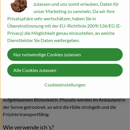
übrigens auch Tomaten und Kartoffeln.
zulassen und uns somit erlauben, Daten für
unser Marketing zu sammeln. Da wir Ihre
Wo kommt´s her?
Privatsphäre sehr wertschätzen, haben Sie in
Übereinstimmung mit der EU-Richtlinie 2009/136/EG (E-
Die auch als Kapstachelbeere bekannte Physalis stammt aus
Privacy) die Möglichkeit genau einzustellen, an welche
den Anden zwischen Venezuela und Chile. Kultiviert wird sie
Dienstleister Sie Daten weitergeben.
inzwischen in Australien, Kenia, Indien, Neuseeland, USA und
Südfrankreich. Bis heute sind die meisten Ihrer Arten noch an
Nur notwendige Cookies zulassen
Ihrem ursprünglichen Herkunftsort beheimatet.
Alle Cookies zulassen
Wie sieht´s aus?
Cookieeinstellungen
Die krautige Pflanze der Frucht wird bis zu 1m hoch. Die
papierdünne, anfangs grüne Hülle bildet sich aus einem
aufgeblasenem Blütenkelch. Physalis werden im Anbauland in
der Sonne getrocknet, so wird die Hülle strohgelb und die
Früchte transportfähig.
Wie verwende ich´s?