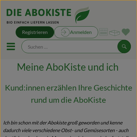
Warenk
Registrieren
Anmelden
Link
Mobiles Menu öffnen oder sch
Suche
Meine AboKiste und ich
Unsere Kisten
Unsere Rezepte
Kund:innen erzählen Ihre Geschichte
rund um die AboKiste
Obst & Gemüse
Kühltheke
Ich bin schon mit der Abokiste groß geworden und kenne
Brot & Backwaren
dadurch viele verschiedene Obst- und Gemüsesorten - auch