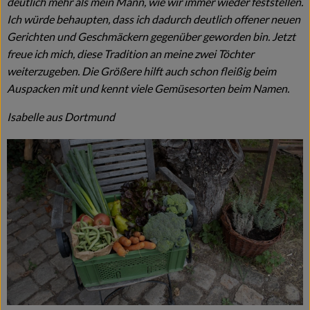
deutlich mehr als mein Mann, wie wir immer wieder feststellen.
Naturkost
Ich würde behaupten, dass ich dadurch deutlich offener neuen
Gerichten und Geschmäckern gegenüber geworden bin. Jetzt
Wein
freue ich mich, diese Tradition an meine zwei Töchter
weiterzugeben. Die Größere hilft auch schon fleißig beim
Getränke
Auspacken mit und kennt viele Gemüsesorten beim Namen.
Kosmetik & Drogerie
Isabelle aus Dortmund
Angebote & Neues
Wir empfehlen
VINCE Weine
So geht's
Über uns
Veranstaltungen