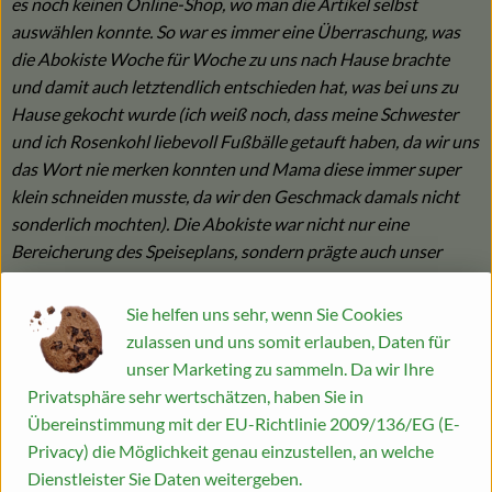
es noch keinen Online-Shop, wo man die Artikel selbst
auswählen konnte. So war es immer eine Überraschung, was
die Abokiste Woche für Woche zu uns nach Hause brachte
und damit auch letztendlich entschieden hat, was bei uns zu
Hause gekocht wurde (ich weiß noch, dass meine Schwester
und ich Rosenkohl liebevoll Fußbälle getauft haben, da wir uns
das Wort nie merken konnten und Mama diese immer super
klein schneiden musste, da wir den Geschmack damals nicht
sonderlich mochten). Die Abokiste war nicht nur eine
Bereicherung des Speiseplans, sondern prägte auch unser
Bewusstsein für einen nachhaltigen Umgang mit Lebensmittel.
Sie helfen uns sehr, wenn Sie Cookies
Mittlerweile bin ich 32, esse Rosenkohl gerne und wohne
zulassen und uns somit erlauben, Daten für
gemeinsam mit meinem Mann weiterhin in Dortmund, so dass
unser Marketing zu sammeln. Da wir Ihre
wir wöchentlich unsere Abokiste erhalten können. Zudem
Privatsphäre sehr wertschätzen, haben Sie in
besuchen wir auch gern den Hofladen, der von uns nur 10
Übereinstimmung mit der EU-Richtlinie 2009/136/EG (E-
Minuten entfernt ist. Die Abokiste schafft es aus unserer Sicht,
Privacy) die Möglichkeit genau einzustellen, an welche
ein Stück weit "Land"Feeling in die Stadt zu holen und
Dienstleister Sie Daten weitergeben.
vermittelt das Gefühl einer kleinen Gemeinschaft (u.a. auch