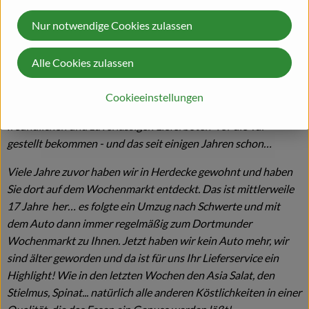
durch Veranstaltungen wie den Genießerabend, Gärtnerei-
Nur notwendige Cookies zulassen
Besichtigungen oder Online-Weintastings - eines unserer
persönlichen Highlights damals mit dem Weingut Keth)
Alle Cookies zulassen
Romina & Marvin aus Dortmund
Cookieeinstellungen
Wir sind sehr froh, daß wir die feinen Köstlichkeiten von den
freundlichen und zuverlässigen Lieferboten vor die Tür
gestellt bekommen - und das seit einigen Jahren schon…
Viele Jahre zuvor haben wir in Herdecke gewohnt und haben
Sie dort auf dem Wochenmarkt entdeckt. Das ist mittlerweile
17 Jahre her… es folgte ein Umzug nach Schwerte und mit
dem Auto dann immer regelmäßig zum Dortmunder
Wochenmarkt zu Ihnen. Jetzt haben wir kein Auto mehr, wir
sind älter geworden und da ist für uns Ihr Lieferservice ein
Highlight! Wie in den letzten Wochen den Asia Salat, den
Stielmus, Spinat... natürlich alle anderen Köstlichkeiten in einer