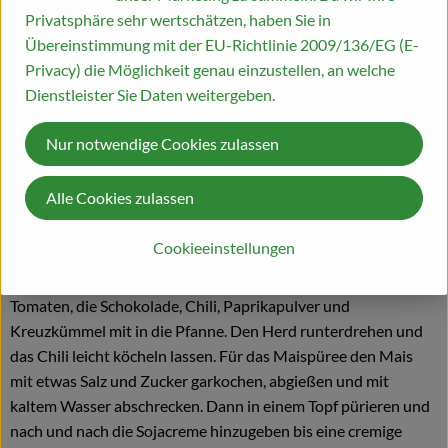
Salz, Pfeffer
Privatsphäre sehr wertschätzen, haben Sie in
Übereinstimmung mit der EU-Richtlinie 2009/136/EG (E-
Privacy) die Möglichkeit genau einzustellen, an welche
Zubereitung
Dienstleister Sie Daten weitergeben.
Die Kidneybohnen über Nacht in der dreifachen Menge
Nur notwendige Cookies zulassen
Wasser einweichen. Öl in einer Pfanne erhitzen und darin erst
die gewürfelte Zwiebel und kurz darauf das Veggie Hack scharf
Alle Cookies zulassen
anbraten bis es beginnt braun zu werden. Jetzt die
eingeweichten Bohnen und die gewürfelte Möhre hinzugeben
Cookieeinstellungen
und weiter braten bis ein leichter Ansatz am Boden entsteht.
Nach 1 – 2 Minuten weiterem Braten kommen die passierten
Tomaten, die Schokolade, Chili, Paprikapulver und
Kreuzkümmel mit in die Pfanne. Den Herd runterdrehen und
das Chili leicht köcheln lassen. Für das Maispüree den Mais
mit etwas Salz und Zucker garkochen, abgießen und mit
kaltem Wasser abschrecken. Dann in einem Topf pürieren und
nach und nach die Sojacreme hinzugeben bis eine cremige