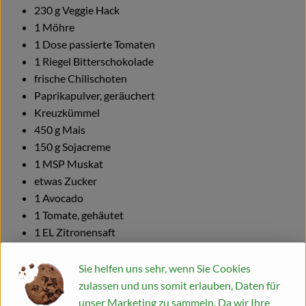
230 g Veggie Hack
Blog
1 Möhre
1 Dose passierte Tomaten
1 Riegel Bitterschokolade
frische Chilischoten
Paprikapulver, geräuchert
Kreuzkümmel
450 g Mais
150 g Sojacreme
1 MSP Muskat
etwas Zucker
1 Avocado
1 Tomate, gehäutet
1 EL Zitronensaft
1 Knoblauchzehe
1 TL Koriandersaat
Sie helfen uns sehr, wenn Sie Cookies
1 Bund frischer Koriander
zulassen und uns somit erlauben, Daten für
1 Frühlingszwiebel
unser Marketing zu sammeln. Da wir Ihre