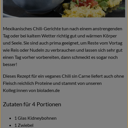
Naturkost
Wein
Mexikanisches Chili-Gerichte tun nach einem anstrengenden
Getränke
Tag oder bei kaltem Wetter richtig gut und wärmen Körper
Kosmetik & Drogerie
und Seele. Sie sind auch prima geeignet, um Reste vom Vortag
wie Reis oder Nudeln zu verbrauchen und lassen sich sehr gut
Angebote & Neues
einen Tag vorher vorbereiten, dann schmeckt es sogar noch
besser!
Wir empfehlen
Dieses Rezept für ein veganes Chili sin Carne liefert auch ohne
VINCE Weine
Fleisch reichlich Proteine und stammt von unseren
Kolleg:innen von bioladen.de
So geht's
Zutaten für 4 Portionen
Über uns
1 Glas Kidneybohnen
1 Zwiebel
Veranstaltungen