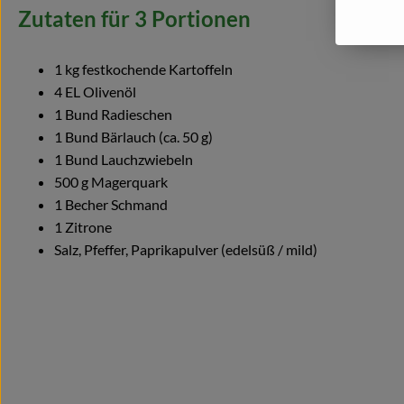
Zutaten für 3 Portionen
1 kg festkochende Kartoffeln
4 EL Olivenöl
1 Bund Radieschen
1 Bund Bärlauch (ca. 50 g)
1 Bund Lauchzwiebeln
500 g Magerquark
1 Becher Schmand
1 Zitrone
Salz, Pfeffer, Paprikapulver (edelsüß / mild)