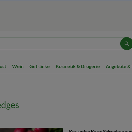
Su
ost
Wein
Getränke
Kosmetik & Drogerie
Angebote &
edges
Knusprige Kartoffelspalten aus