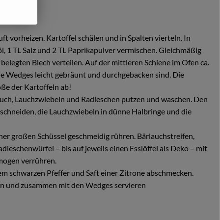
 vorheizen. Kartoffel schälen und in Spalten vierteln. In
l, 1 TL Salz und 2 TL Paprikapulver vermischen. Gleichmäßig
belegten Blech verteilen. Auf der mittleren Schiene im Ofen ca.
ie Wedges leicht gebräunt und durchgebacken sind. Die
ße der Kartoffeln ab!
lauch, Lauchzwiebeln und Radieschen putzen und waschen. Den
n schneiden, die Lauchzwiebeln in dünne Halbringe und die
er großen Schüssel geschmeidig rühren. Bärlauchstreifen,
ieschenwürfel – bis auf jeweils einen Esslöffel als Deko – mit
ogen verrühren.
nem schwarzen Pfeffer und Saft einer Zitrone abschmecken.
en und zusammen mit den Wedges servieren