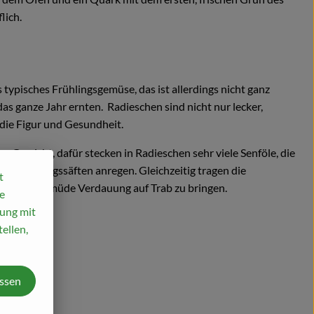
flich.
s typisches Frühlingsgemüse, das ist allerdings nicht ganz
 das ganze Jahr ernten. Radieschen sind nicht nur lecker,
 die Figur und Gesundheit.
ins Gewicht, dafür stecken in Radieschen sehr viele Senföle, die
n Verdauungssäften anregen. Gleichzeitig tragen die
t
u bei, eine müde Verdauung auf Trab zu bringen.
e
mung mit
ellen,
assen