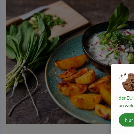
der EU-
an welc
Nur