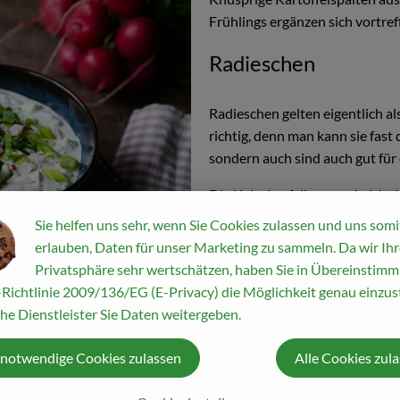
Frühlings ergänzen sich vortref
Radieschen
Radieschen gelten eigentlich al
richtig, denn man kann sie fast
sondern auch sind auch gut für
Die Kalorien fallen quasi nicht 
Leber und Galle zur Bildung vo
Sie helfen uns sehr, wenn Sie Cookies zulassen und uns somi
Ballaststoffe in Radieschen daz
erlauben, Daten für unser Marketing zu sammeln. Da wir Ihr
Privatsphäre sehr wertschätzen, haben Sie in Übereinstim
Richtlinie 2009/136/EG (E-Privacy) die Möglichkeit genau einzust
he Dienstleister Sie Daten weitergeben.
 notwendige Cookies zulassen
Alle Cookies zul