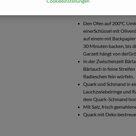
Cookieeinstellungen
Zubereitung
Den Ofen auf 200°C Umluft
einerSchüssel mit Olivenö
auf einem mit Backpapier 
30 Minuten backen, bis d
Garzeit hängt von derGrö
In der Zwischenzeit Bär
Bärlauch in feine Streife
Radieschen fein würfeln.
Quark und Schmand in ein
Lauchzwiebelringe und Rad
dem Quark-Schmand hom
Mit Salz, frisch gemahle
Quark mit Deko bestreu