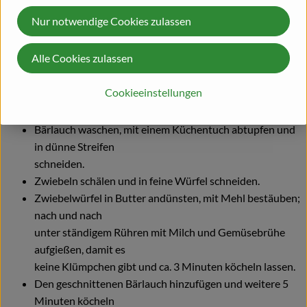
Nur notwendige Cookies zulassen
(c) Bild und Rezept: Höhenberger Biokiste / Verband
Ökokiste e.V.
Alle Cookies zulassen
Cookieeinstellungen
Zubereitung
Bärlauch waschen, mit einem Küchentuch abtupfen und
in dünne Streifen
schneiden.
Zwiebeln schälen und in feine Würfel schneiden.
Zwiebelwürfel in Butter andünsten, mit Mehl bestäuben;
nach und nach
unter ständigem Rühren mit Milch und Gemüsebrühe
aufgießen, damit es
keine Klümpchen gibt und ca. 3 Minuten köcheln lassen.
Den geschnittenen Bärlauch hinzufügen und weitere 5
Minuten köcheln