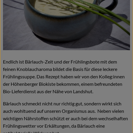
Naturkost
Wein
Getränke
Kosmetik & Drogerie
Angebote & Neues
Endlich ist Bärlauch-Zeit und der Frühlingsbote mit dem
feinen Knoblaucharoma bildet die Basis für diese leckere
Wir empfehlen
Frühlingssuppe. Das Rezept haben wir von den Kolleg:innen
VINCE Weine
der Höhenberger Biokiste bekommen, einem befreundeten
Bio-Lieferdienst aus der Nähe von Landshut.
Bärlauch schmeckt nicht nur richtig gut, sondern wirkt sich
So geht's
auch wohltuend auf unseren Organismus aus. Neben vielen
wichtigen Nährstoffen schützt er auch bei dem wechselhaften
Über uns
Frühlingswetter vor Erkältungen, da Bärlauch eine
Veranstaltungen