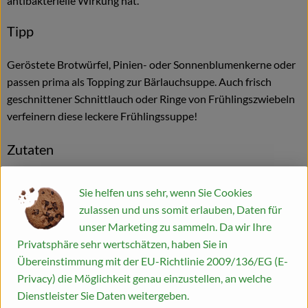
antibakterielle Wirkung hat.
Blog
Tipp
Geröstete Brotwürfel, Pinien- oder Sonnenblumenkerne oder
passen prima als Topping zur Bärlauchsuppe. Auch frisch
geschnittener Schnittlauch oder Ringe von Frühlingszwiebeln
verfeinern diese leckere Frühlingssuppe!
Zutaten
100g Bärlauch
Sie helfen uns sehr, wenn Sie Cookies
2 Zwiebeln
zulassen und uns somit erlauben, Daten für
3 EL Butter
unser Marketing zu sammeln. Da wir Ihre
3-4 EL Mehl
Privatsphäre sehr wertschätzen, haben Sie in
500ml Milch
Übereinstimmung mit der EU-Richtlinie 2009/136/EG (E-
500ml Gemüsebrühe
Privacy) die Möglichkeit genau einzustellen, an welche
Salz & Pfeffer
Dienstleister Sie Daten weitergeben.