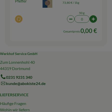
Pfeffer
73,80 € /
1kg
50 g
Auswahl ändern
Artikelanzahl verringern
Artikelanza
0,00 €
Gesamtpreis:
Werkhof Service GmbH
Zum Lonnenhohl 40
44319 Dortmund
0231 9231 340
kunde@abokiste24.de
LIEFERSERVICE
Häufige Fragen
Wohin wir liefern