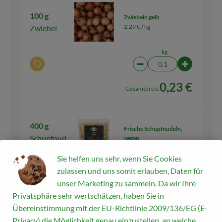
100 g
Zwiebeln gelb
2,29 € /
kg
Zwiebel
kg
Auswahl ändern
Artikelanzahl verringern
Artikelanza
0,23 €
Gesamtpreis:
400 g
Frische Schupfnudeln,
Schupfnud
vegan
8,73 € /
1kg
eln
Sie helfen uns sehr, wenn Sie Cookies
400 g
zulassen und uns somit erlauben, Daten für
unser Marketing zu sammeln. Da wir Ihre
Auswahl ändern
Artikelanzahl verringern
Artikelanz
Privatsphäre sehr wertschätzen, haben Sie in
3,49 €
Gesamtpreis:
Übereinstimmung mit der EU-Richtlinie 2009/136/EG (E-
Privacy) die Möglichkeit genau einzustellen, an welche