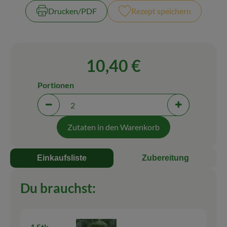
Drucken​/​PDF
Rezept speichern
Blog
10,40 €
Portionen
Portionen verringern (aktuell 2 Portionen ausgewäh
Portionen erh
Zutaten in den Warenkorb
Einkaufsliste
Zubereitung
Du brauchst:
1 Stk