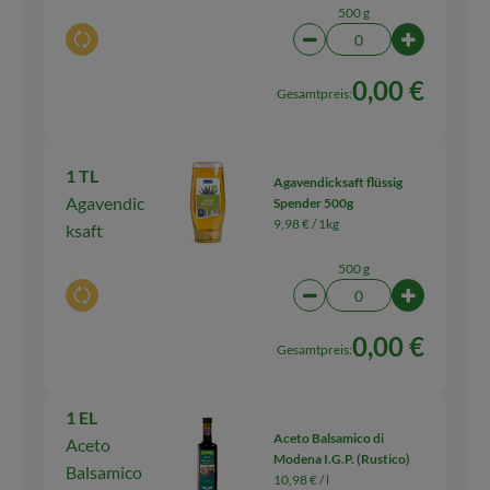
500 g
Auswahl ändern
Artikelanzahl verringern
Artikelanz
0,00 €
Gesamtpreis:
1 TL
Agavendicksaft flüssig
Agavendic
Spender 500g
9,98 € /
1kg
ksaft
500 g
Auswahl ändern
Artikelanzahl verringern
Artikelanz
0,00 €
Gesamtpreis:
1 EL
Aceto Balsamico di
Aceto
Modena I.G.P. (Rustico)
Balsamico
10,98 € /
l