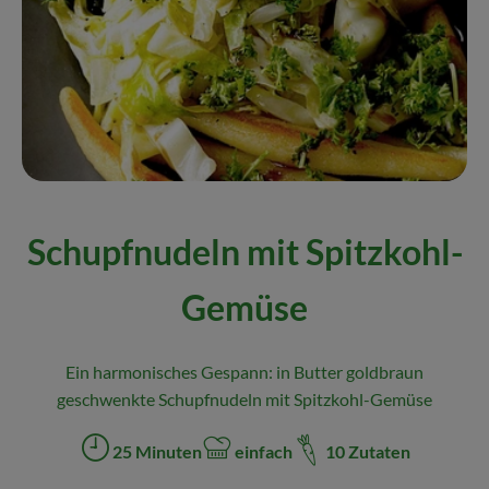
Naturkost
Wein
Getränke
Kosmetik & Drogerie
Angebote & Neues
Schupfnudeln mit Spitzkohl-
Wir empfehlen
Gemüse
VINCE Weine
Ein harmonisches Gespann: in Butter goldbraun
So geht's
geschwenkte Schupfnudeln mit Spitzkohl-Gemüse
Über uns
25 Minuten
einfach
10 Zutaten
Zubreitungszeit:
Schwierigkeit:
Veranstaltungen