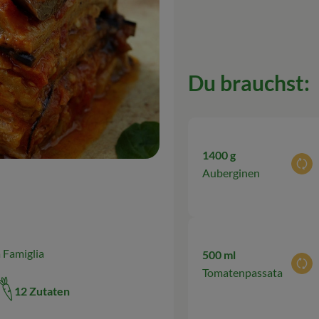
Du brauchst:
1400 g
Aus
Auberginen
 Famiglia
500 ml
Aus
Tomatenpassata
12 Zutaten
t: