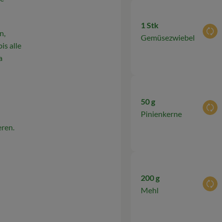
1 Stk
n,
Aus
Gemüsezwiebel
is alle
a
50 g
Aus
Pinienkerne
eren.
200 g
Aus
Mehl