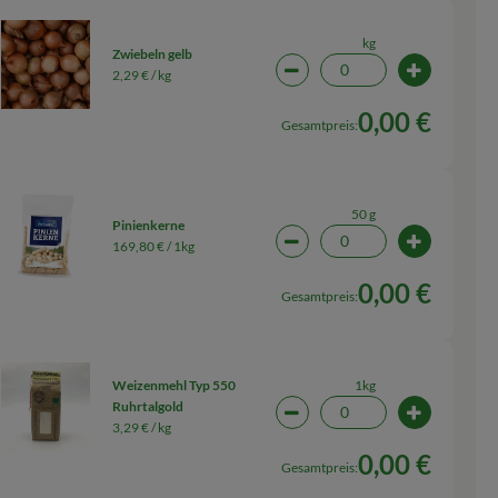
kg
Zwiebeln gelb
2,29 € /
kg
wahl ändern
Artikelanzahl verringern (0
Artikelanza
0,00 €
Gesamtpreis:
50 g
Pinienkerne
169,80 € /
1kg
wahl ändern
Artikelanzahl verringern (0
Artikelanza
0,00 €
Gesamtpreis:
1kg
Weizenmehl Typ 550
Ruhrtalgold
wahl ändern
Artikelanzahl verringern (0
Artikelanz
3,29 € /
kg
0,00 €
Gesamtpreis: