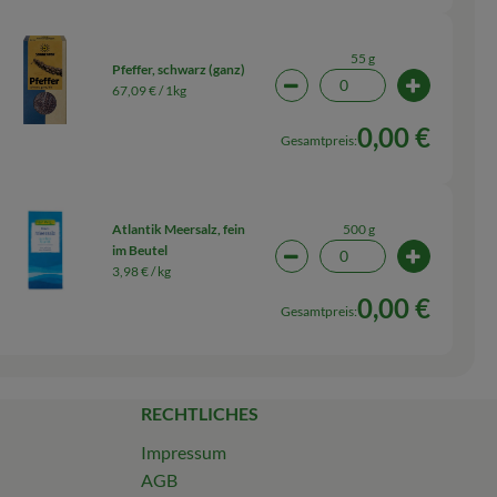
55 g
Pfeffer, schwarz (ganz)
67,09 € /
1kg
wahl ändern
Artikelanzahl verringern (0
Artikelanza
0,00 €
Gesamtpreis:
500 g
Atlantik Meersalz, fein
im Beutel
wahl ändern
Artikelanzahl verringern (0
Artikelanz
3,98 € /
kg
0,00 €
Gesamtpreis:
RECHTLICHES
Impressum
AGB