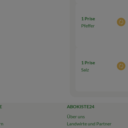
1 Prise
Aus
Pfeffer
1 Prise
Aus
Salz
E
ABOKISTE24
Über uns
rn
Landwirte und Partner