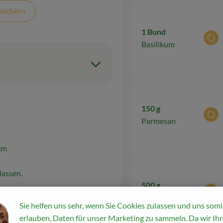
eichern
1 Bund
Aus
Basilikum
150 g
Aus
Parmesan
cm
lassen.
500 g
Aus
zen.
Mozzarella
Sie helfen uns sehr, wenn Sie Cookies zulassen und uns somi
iben
erlauben, Daten für unser Marketing zu sammeln. Da wir Ihr
der