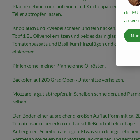
Pfanne nehmen und auf einem mit Küchenpapier ausgelegt
der EU-
Teller abtropfen lassen.
an welc
Knoblauch und Zwiebel schälen und fein hacken. In einem k
Nur
Topf 1 EL Olivenöl erhitzen und beides darin glasig dünsten.
Tomatenpassata und Basilikum hinzufügen und ca. 15 Minu
einkochen.
Pinienkerne in einer Pfanne ohne Öl rösten.
Backofen auf 200 Grad Ober-/Unterhitze vorheizen.
Mozzarella gut abtropfen, in Scheiben schneiden, und Parm
reiben.
Den Boden einer ausreichend großen Auflaufform mit ca. 2
Tomatensauce bedecken und anschließend mit einer Lage
Auberginen-Scheiben auslegen. Etwas von dem geriebenen
Parmesan sowie ein paar Mozzarella-Scheiben und geröste