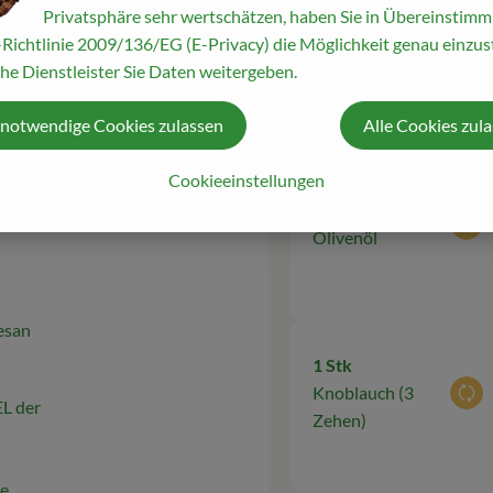
Privatsphäre sehr wertschätzen, haben Sie in Übereinstim
en
Richtlinie 2009/136/EG (E-Privacy) die Möglichkeit genau einzust
he Dienstleister Sie Daten weitergeben.
Du hast sicher
leinen
 notwendige Cookies zulassen
Alle Cookies zul
ten
Cookieeinstellungen
4 EL
Aus
Olivenöl
esan
1 Stk
Knoblauch (3
Aus
EL der
Zehen)
te