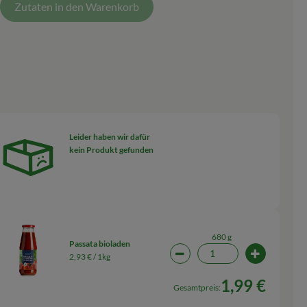
Zutaten in den Warenkorb
Leider haben wir dafür
kein Produkt gefunden
wahl ändern
680 g
Passata bioladen
2,93 € /
1kg
wahl ändern
Artikelanzahl verringern (1
Artikelanz
1,99 €
Gesamtpreis: