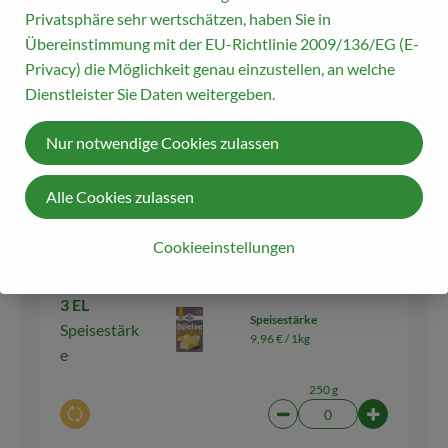
Privatsphäre sehr wertschätzen, haben Sie in
Übereinstimmung mit der EU-Richtlinie 2009/136/EG (E-
Privacy) die Möglichkeit genau einzustellen, an welche
3 EL
Weizenvollkornmehl
Dienstleister Sie Daten weitergeben.
Weizenvoll
demeter
2,29 € /
1kg
kornmehl
Nur notwendige Cookies zulassen
1 kg
Auswahl ändern
Artikelanzahl verringern
Artikelanza
Alle Cookies zulassen
0,00 €
Gesamtpreis:
Cookieeinstellungen
3 EL
Speisestärke
Speisestärk
9,96 € /
1kg
e
250 g
Auswahl ändern
Artikelanzahl verringern
Artikelanz