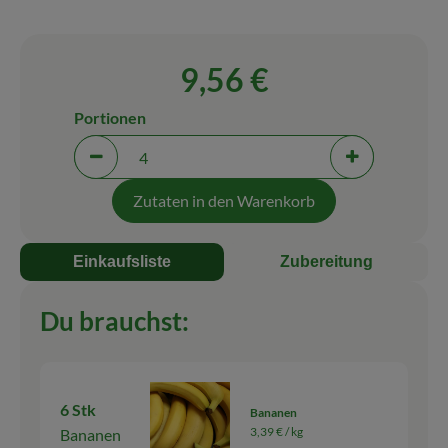
Blog
9,56 €
Portionen
Portionen verringern (aktuell 4 Portionen ausgewäh
Portionen erh
Zutaten in den Warenkorb
Einkaufsliste
Zubereitung
Du brauchst:
6 Stk
Bananen
3,39 € /
kg
Bananen