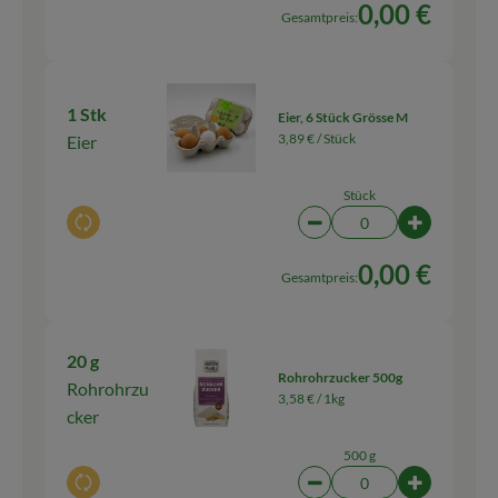
0,00 €
Gesamtpreis:
1 Stk
Eier, 6 Stück Grösse M
3,89 € /
Stück
Eier
Stück
Auswahl ändern
Artikelanzahl verringern
Artikelanz
0,00 €
Gesamtpreis:
20 g
Rohrohrzucker 500g
Rohrohrzu
3,58 € /
1kg
cker
500 g
Auswahl ändern
Artikelanzahl verringern
Artikelanz