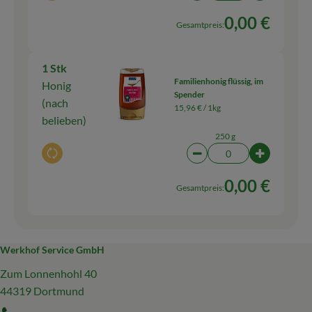
0,00 €
Gesamtpreis:
1 Stk
Familienhonig flüssig, im
Honig
Spender
(nach
15,96 € /
1kg
belieben)
250 g
Auswahl ändern
Artikelanzahl verringern
Artikelanz
0,00 €
Gesamtpreis:
Werkhof Service GmbH
Zum Lonnenhohl 40
44319 Dortmund