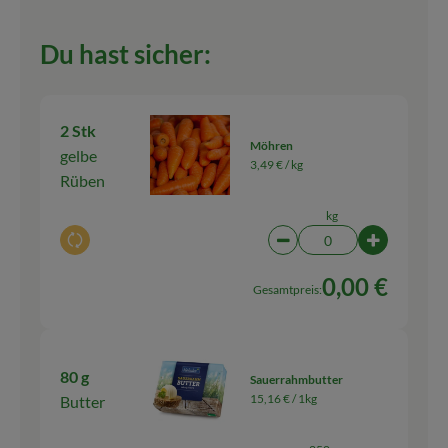
Du hast sicher:
2 Stk
Möhren
gelbe
3,49 € /
kg
Rüben
kg
Auswahl ändern
Artikelanzahl verringern
Artikelanza
0,00 €
Gesamtpreis:
80 g
Sauerrahmbutter
15,16 € /
1kg
Butter