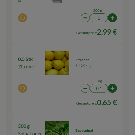
500 g
Auswahl ändern
Artikelanzahl verringern
Artikelanz
2,99 €
Gesamtpreis:
0.5 Stk
Zitronen
6,49 € /
kg
Zitrone
kg
Auswahl ändern
Artikelanzahl verringern
Artikelanza
0,65 €
Gesamtpreis:
500 g
Babyspinat
Spinat oder