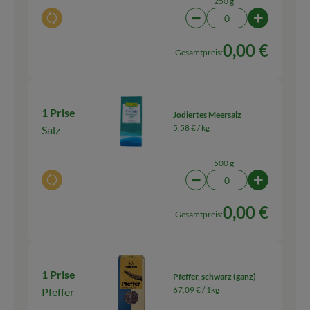
250 g
Auswahl ändern
Artikelanzahl verringern
Artikelanz
0,00 €
Gesamtpreis:
1 Prise
Jodiertes Meersalz
5,58 € /
kg
Salz
500 g
Auswahl ändern
Artikelanzahl verringern
Artikelanz
0,00 €
Gesamtpreis:
1 Prise
Pfeffer, schwarz (ganz)
67,09 € /
1kg
Pfeffer