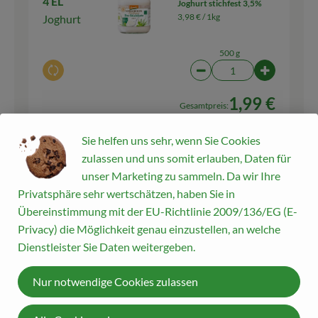
4 EL
Joghurt stichfest 3,5%
3,98 € /
1kg
Joghurt
500 g
Auswahl ändern
Artikelanzahl verringern
Artikelanz
1,99 €
Gesamtpreis:
Sie helfen uns sehr, wenn Sie Cookies
zulassen und uns somit erlauben, Daten für
Parmigiano Reggiano
80 g
unser Marketing zu sammeln. Da wir Ihre
gerieben
Parmesan
67,25 € /
1kg
Privatsphäre sehr wertschätzen, haben Sie in
Übereinstimmung mit der EU-Richtlinie 2009/136/EG (E-
40 g
Privacy) die Möglichkeit genau einzustellen, an welche
Auswahl ändern
Artikelanzahl verringern
Artikelanza
Dienstleister Sie Daten weitergeben.
5,38 €
Gesamtpreis:
Nur notwendige Cookies zulassen