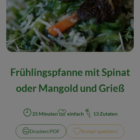
Naturkost
Wein
Getränke
Kosmetik & Drogerie
Angebote & Neues
Frühlingspfanne mit Spinat
Wir empfehlen
oder Mangold und Grieß
VINCE Weine
So geht's
25 Minuten
einfach
13 Zutaten
Zubreitungszeit:
Schwierigkeit:
Über uns
Drucken​/​PDF
Rezept speichern
Veranstaltungen