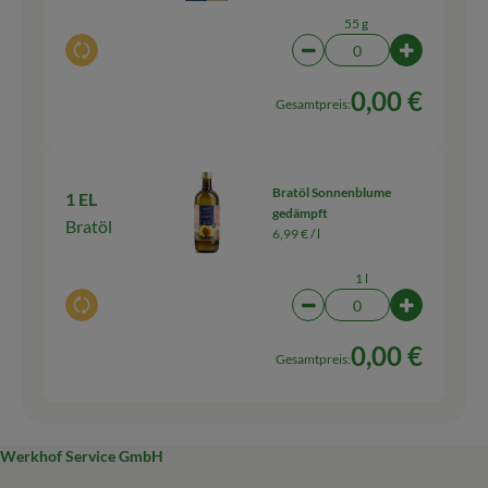
55 g
Auswahl ändern
Artikelanzahl verringern
Artikelanza
0,00 €
Gesamtpreis:
Bratöl Sonnenblume
1 EL
gedämpft
Bratöl
6,99 € /
l
1 l
Auswahl ändern
Artikelanzahl verringern
Artikelanza
0,00 €
Gesamtpreis:
Werkhof Service GmbH