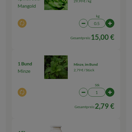
29,99 € /
kg
Mangold
kg
Auswahl ändern
Artikelanzahl verringern
Artikelanza
15,00 €
Gesamtpreis:
1 Bund
Minze, im Bund
2,79 € /
Stück
Minze
Stk
Auswahl ändern
Artikelanzahl verringern
Artikelanza
2,79 €
Gesamtpreis: