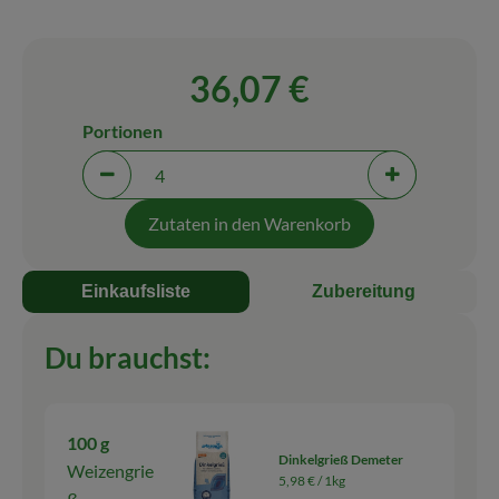
Blog
36,07 €
Portionen
Portionen verringern (aktuell 4 Portionen ausgewäh
Portionen erh
Zutaten in den Warenkorb
Einkaufsliste
Zubereitung
Du brauchst:
100 g
Dinkelgrieß Demeter
Weizengrie
5,98 € /
1kg
ß