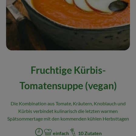
Naturkost
Wein
Getränke
Kosmetik & Drogerie
Angebote & Neues
Fruchtige Kürbis-
Wir empfehlen
Tomatensuppe (vegan)
VINCE Weine
Die Kombination aus Tomate, Kräutern, Knoblauch und
So geht's
Kürbis verbindet kulinarisch die letzten warmen
Spätsommertage mit den kommenden kühlen Herbsttagen
Über uns
einfach
10 Zutaten
Veranstaltungen