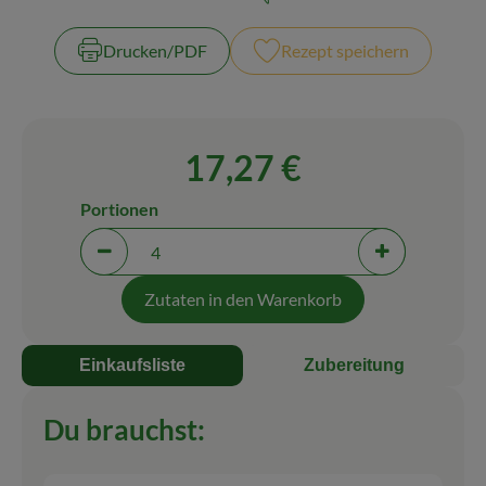
Zubreitungszeit:
Schwierigkeit:
Blog
Drucken​/​PDF
Rezept speichern
17,27 €
Portionen
Portionen verringern (aktuell 4 Portionen ausgewäh
Portionen erh
Zutaten in den Warenkorb
Einkaufsliste
Zubereitung
Du brauchst: