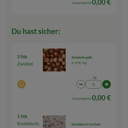
0,00 €
Gesamtpreis:
Du hast sicher:
2 Stk
Zwiebeln gelb
2,29 € /
kg
Zwiebel
kg
Auswahl ändern
Artikelanzahl verringern
Artikelanza
0,00 €
Gesamtpreis:
1 Stk
Knoblauch,
Knoblauch trocken