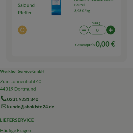
Salz und
Beutel
3,98 € /
kg
Pfeffer
500 g
Auswahl ändern
Artikelanzahl verringern
Artikelanz
0,00 €
Gesamtpreis:
Werkhof Service GmbH
Zum Lonnenhohl 40
44319 Dortmund
0231 9231 340
kunde@abokiste24.de
LIEFERSERVICE
Häufige Fragen