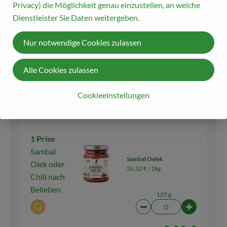
Privacy) die Möglichkeit genau einzustellen, an welche
Dienstleister Sie Daten weitergeben.
2 Prise
Kräuter
Kräuter der Provence
Nur notwendige Cookies zulassen
149,50 € /
1kg
der
Provence
Alle Cookies zulassen
20 g
Auswahl ändern
Artikelanzahl verringern
Artikelanza
Cookieeinstellungen
0,00 €
Gesamtpreis:
1 Prise
Sambal
Sambal Oelek
Olek oder
26,32 € /
1kg
Chili nach
Belieben
125 g
Auswahl ändern
Artikelanzahl verringern
Artikelanz