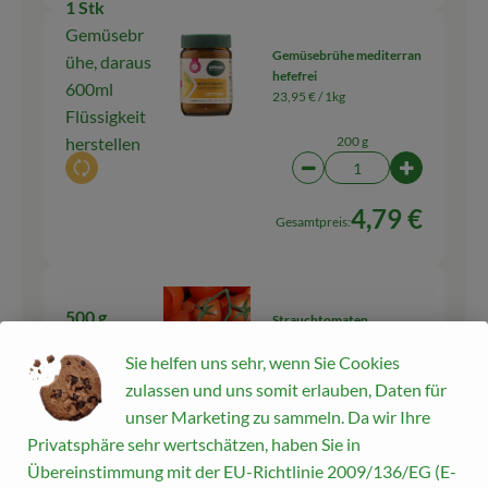
1 Stk
Gemüsebr
Gemüsebrühe mediterran
ühe, daraus
hefefrei
600ml
23,95 € /
1kg
Flüssigkeit
herstellen
200 g
Auswahl ändern
Artikelanzahl verringern
Artikelanz
4,79 €
Gesamtpreis:
500 g
Strauchtomaten
9,99 € /
kg
Tomaten
Sie helfen uns sehr, wenn Sie Cookies
zulassen und uns somit erlauben, Daten für
kg
unser Marketing zu sammeln. Da wir Ihre
Auswahl ändern
Artikelanzahl verringern
Artikelanza
Privatsphäre sehr wertschätzen, haben Sie in
5,00 €
Übereinstimmung mit der EU-Richtlinie 2009/136/EG (E-
Gesamtpreis: