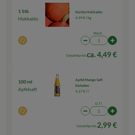
1 Stk
Kürbis Hokkaido
4,99 € /
kg
Hokkaido
Stück
Auswahl ändern
Artikelanzahl verringern
Artikelanza
ca. 4,49 €
Gesamtpreis:
Apfel Mango Saft
100 ml
bioladen
Apfelsaft
4,27 € /
l
0,7 l
Auswahl ändern
Artikelanzahl verringern
Artikelanza
2,99 €
Gesamtpreis: