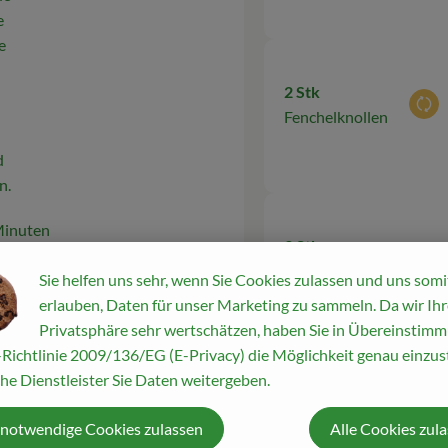
e
e
2 Stk
Aus
Fenchelknollen
d
n.
Minuten
3 Stk
Aus
Möhren
Sie helfen uns sehr, wenn Sie Cookies zulassen und uns somi
erer
erlauben, Daten für unser Marketing zu sammeln. Da wir Ihr
hili und
Privatsphäre sehr wertschätzen, haben Sie in Übereinstim
em
Richtlinie 2009/136/EG (E-Privacy) die Möglichkeit genau einzust
orieren.
he Dienstleister Sie Daten weitergeben.
1 Stk
gelbe
Aus
 notwendige Cookies zulassen
Alle Cookies zul
Paprikaschote