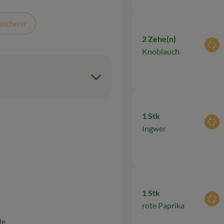
eichern
2 Zehe(n)
Aus
Knoblauch
1 Stk
Aus
Ingwer
1 Stk
Aus
rote Paprika
le