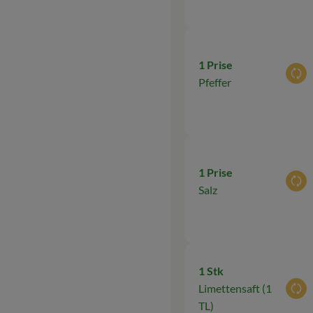
1 Prise
Aus
Pfeffer
1 Prise
Aus
Salz
1 Stk
Limettensaft (1
Aus
TL)