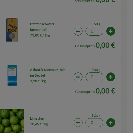
Gesamtpreis:
50 g
Pfeffer schwarz
(gemahlen)
wahl ändern
Artikelanzahl verringern (0
Artikelanza
73,80 € /
1kg
0,00 €
Gesamtpreis:
500 g
Atlantik Meersalz, fein
im Beutel
wahl ändern
Artikelanzahl verringern (0
Artikelanz
3,98 € /
kg
0,00 €
Gesamtpreis:
Stück
Limetten
10,49 € /
kg
wahl ändern
Artikelanzahl verringern (0
Artikelanza