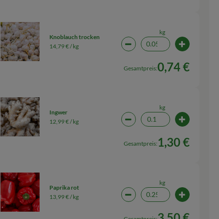
kg
Knoblauch trocken
14,79 € /
kg
wahl ändern
Artikelanzahl verringern (0
Artikelanza
0,74 €
Gesamtpreis:
kg
Ingwer
12,99 € /
kg
wahl ändern
Artikelanzahl verringern (0
Artikelanza
1,30 €
Gesamtpreis:
kg
Paprika rot
13,99 € /
kg
wahl ändern
Artikelanzahl verringern (0
Artikelanza
3,50 €
Gesamtpreis: