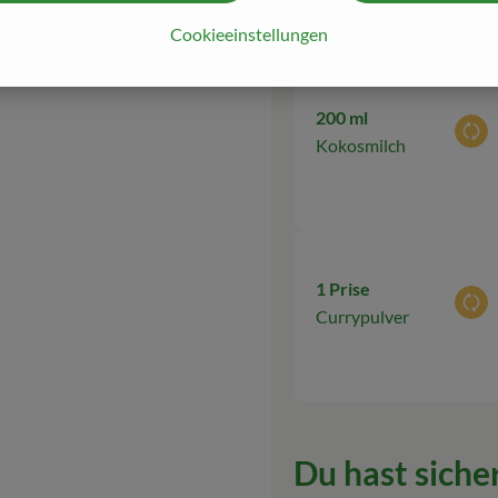
Cookieeinstellungen
200 ml
Aus
Kokosmilch
1 Prise
Aus
Currypulver
Du hast sicher