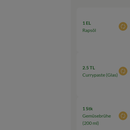
1 EL
Aus
Rapsöl
2.5 TL
Aus
Currypaste (Glas)
1 Stk
Gemüsebrühe
Aus
(200 ml)