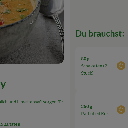
Du brauchst:
80 g
Schalotten (2
Aus
Stück)
ry
milch und Limettensaft sorgen für
250 g
Aus
Parboiled Reis
16 Zutaten