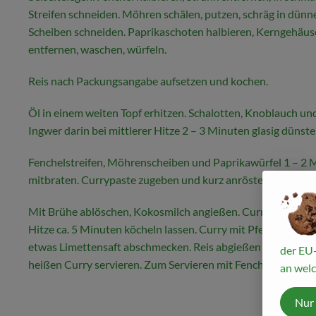
Streifen schneiden. Möhren schälen, putzen, schräg in dünn
Scheiben schneiden. Paprikaschoten halbieren, Kerngehäus
entfernen, waschen, würfeln.
Reis nach Packungsangabe aufsetzen und kochen.
Öl in einem weiten Topf erhitzen. Schalotten, Knoblauch un
Ingwer darin bei mittlerer Hitze 2 – 3 Minuten glasig dünste
Fenchelstreifen, Möhrenscheiben und Paprikawürfel 1 – 2 
mitbraten. Currypaste zugeben und kurz anrösten.
Mit Brühe ablöschen, Kokosmilch angießen. Curry bei mittl
Hitze ca. 5 Minuten köcheln lassen. Curry mit Pfeffer, Salz, C
etwas Limettensaft abschmecken. Reis abgießen und mit d
der EU-
heißen Curry servieren. Zum Servieren mit Fenchelgrün dek
an welc
Nur