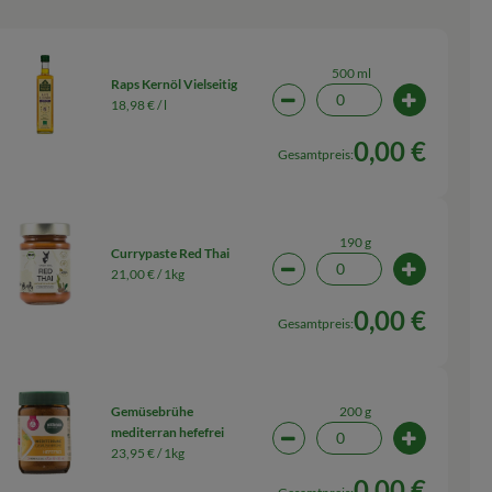
500 ml
Raps Kernöl Vielseitig
18,98 € /
l
wahl ändern
Artikelanzahl verringern (0
Artikelanz
0,00 €
Gesamtpreis:
190 g
Currypaste Red Thai
21,00 € /
1kg
wahl ändern
Artikelanzahl verringern (0
Artikelanz
0,00 €
Gesamtpreis:
200 g
Gemüsebrühe
mediterran hefefrei
wahl ändern
Artikelanzahl verringern (0
Artikelanz
23,95 € /
1kg
0,00 €