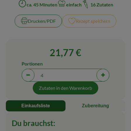
ca. 45 Minuten
einfach
16 Zutaten
Zubreitungszeit:
Schwierigkeit:
Blog
Drucken​/​PDF
Rezept speichern
21,77 €
Portionen
Portionen verringern (aktuell 4 Portionen ausgewäh
Portionen erh
Zutaten in den Warenkorb
Einkaufsliste
Zubereitung
Du brauchst: