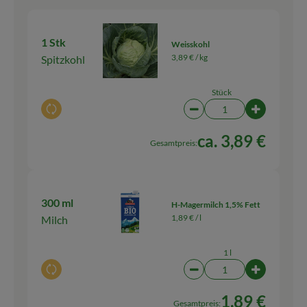
1 Stk
Weisskohl
3,89 € /
kg
Spitzkohl
Stück
Auswahl ändern
Artikelanzahl verringern
Artikelanza
ca. 3,89 €
Gesamtpreis:
300 ml
H-Magermilch 1,5% Fett
1,89 € /
l
Milch
1 l
Auswahl ändern
Artikelanzahl verringern
Artikelanza
1,89 €
Gesamtpreis: