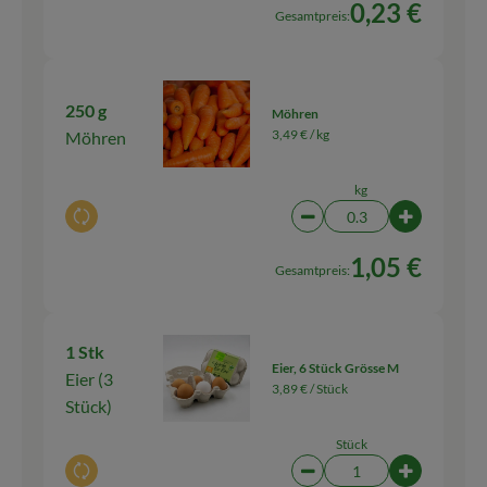
0,23 €
Gesamtpreis:
250 g
Möhren
3,49 € /
kg
Möhren
kg
Auswahl ändern
Artikelanzahl verringern
Artikelanza
1,05 €
Gesamtpreis:
1 Stk
Eier, 6 Stück Grösse M
Eier (3
3,89 € /
Stück
Stück)
Stück
Auswahl ändern
Artikelanzahl verringern
Artikelanz