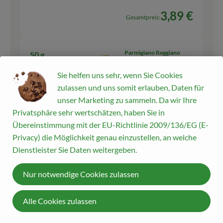
3,89 €
Gesamtpreis:
Parmigiano Reggiano
50 g
DOP 13 Monate 32% Fett
Geriebener
Rohmilchkäse
Sie helfen uns sehr, wenn Sie Cookies
Käse
34,95 € /
kg
zulassen und uns somit erlauben, Daten für
kg
unser Marketing zu sammeln. Da wir Ihre
Privatsphäre sehr wertschätzen, haben Sie in
Auswahl ändern
Artikelanzahl verringern
Artikelanza
Übereinstimmung mit der EU-Richtlinie 2009/136/EG (E-
5,24 €
Gesamtpreis:
Privacy) die Möglichkeit genau einzustellen, an welche
Dienstleister Sie Daten weitergeben.
Nur notwendige Cookies zulassen
150 g
Frischkäse Natur
11,37 € /
1kg
Frischkäse
Alle Cookies zulassen
175 g