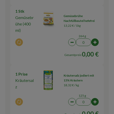
1 Stk
Gemüsebrühe
Gemüsebr
Nachfüllbeutel hefefrei
ühe (400
13,22 € /
1kg
ml)
264 g
Auswahl ändern
Artikelanzahl verringern
Artikelanz
0,00 €
Gesamtpreis:
1 Prise
Kräutersalz jodiert mit
Kräutersal
15% Kräutern
18,32 € /
kg
z
125 g
Auswahl ändern
Artikelanzahl verringern
Artikelanz
0,00 €