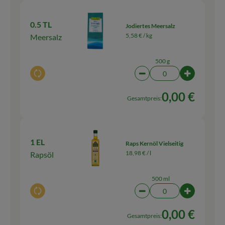
0.5 TL
Jodiertes Meersalz
5,58 € /
kg
Meersalz
500 g
Auswahl ändern
Artikelanzahl verringern
Artikelanz
0,00 €
Gesamtpreis:
1 EL
Raps Kernöl Vielseitig
18,98 € /
l
Rapsöl
500 ml
Auswahl ändern
Artikelanzahl verringern
Artikelanz
0,00 €
Gesamtpreis: