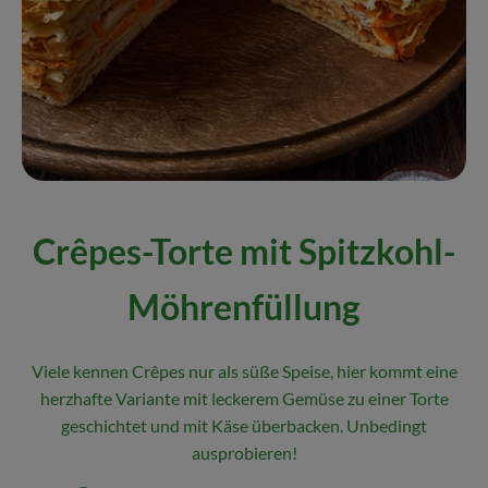
Naturkost
Wein
Getränke
Kosmetik & Drogerie
Angebote & Neues
Crêpes-Torte mit Spitzkohl-
Wir empfehlen
Möhrenfüllung
VINCE Weine
Viele kennen Crêpes nur als süße Speise, hier kommt eine
So geht's
herzhafte Variante mit leckerem Gemüse zu einer Torte
geschichtet und mit Käse überbacken. Unbedingt
Über uns
ausprobieren!
Veranstaltungen