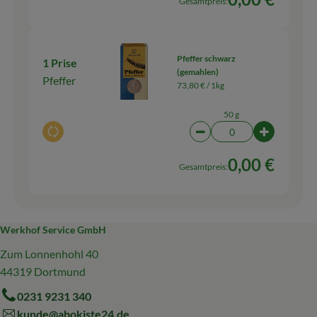
Gesamtpreis:
Pfeffer schwarz
1 Prise
(gemahlen)
Pfeffer
73,80 € /
1kg
50 g
Auswahl ändern
Artikelanzahl verringern
Artikelanza
0,00 €
Gesamtpreis:
Werkhof Service GmbH
Zum Lonnenhohl 40
44319 Dortmund
0231 9231 340
kunde@abokiste24.de