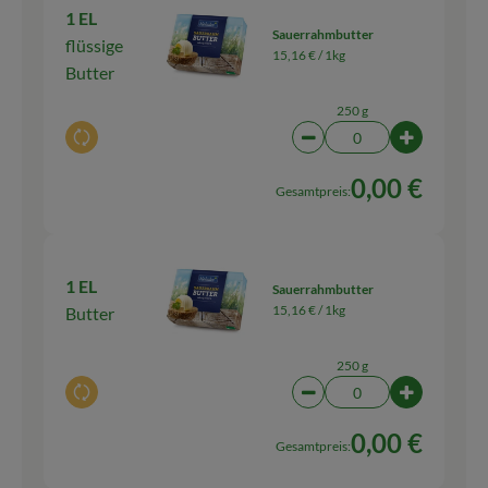
1 EL
Sauerrahmbutter
flüssige
15,16 € /
1kg
Butter
250 g
Auswahl ändern
Artikelanzahl verringern
Artikelanz
0,00 €
Gesamtpreis:
1 EL
Sauerrahmbutter
15,16 € /
1kg
Butter
250 g
Auswahl ändern
Artikelanzahl verringern
Artikelanz
0,00 €
Gesamtpreis: