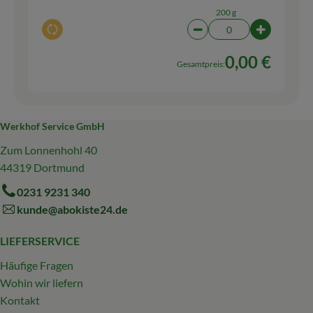
200 g
Auswahl ändern
Artikelanzahl verringern
Artikelanz
0,00 €
Gesamtpreis:
Werkhof Service GmbH
Zum Lonnenhohl 40
44319 Dortmund
0231 9231 340
kunde@abokiste24.de
LIEFERSERVICE
Häufige Fragen
Wohin wir liefern
Kontakt