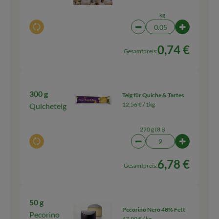
kg
Auswahl ändern
Artikelanzahl verringern
Artikelanza
0,74 €
Gesamtpreis:
300 g
Teig für Quiche & Tartes
12,56 € /
1kg
Quicheteig
270 g (8 B
Auswahl ändern
Artikelanzahl verringern
Artikelanza
6,78 €
Gesamtpreis:
50 g
Pecorino Nero 48% Fett
Pecorino
47,90 € /
kg