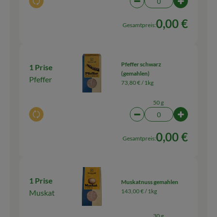
Auswahl ändern
Artikelanzahl verringern
Artikelanz
0,00 €
Gesamtpreis:
Pfeffer schwarz
1 Prise
(gemahlen)
Pfeffer
73,80 € /
1kg
50 g
Auswahl ändern
Artikelanzahl verringern
Artikelanza
0,00 €
Gesamtpreis:
1 Prise
Muskatnuss gemahlen
143,00 € /
1kg
Muskat
30 g