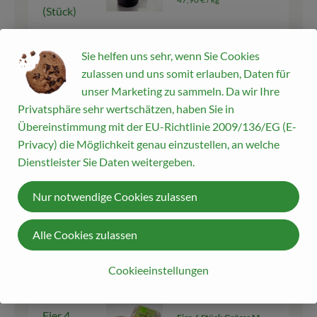
(Stück)
kg
Sie helfen uns sehr, wenn Sie Cookies
Auswahl ändern
Artikelanzahl verringern
Artikelanza
zulassen und uns somit erlauben, Daten für
7,19 €
Gesamtpreis:
unser Marketing zu sammeln. Da wir Ihre
Privatsphäre sehr wertschätzen, haben Sie in
Übereinstimmung mit der EU-Richtlinie 2009/136/EG (E-
Privacy) die Möglichkeit genau einzustellen, an welche
200 ml
Vollmilch 3,8% Demeter
Dienstleister Sie Daten weitergeben.
1,99 € /
l
Milch
Nur notwendige Cookies zulassen
1 l
Auswahl ändern
Artikelanzahl verringern
Artikelanza
Alle Cookies zulassen
1,99 €
Gesamtpreis:
Cookieeinstellungen
1 Stk
Eier 4