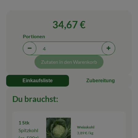
Blog
34,67 €
Portionen
Portionen verringern (aktuell 4 Portionen ausgewäh
Portionen erh
Zutaten in den Warenkorb
Einkaufsliste
Zubereitung
Du brauchst:
1 Stk
Weisskohl
Spitzkohl
3,89 € /
kg
(ca. 500g)