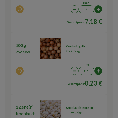
80 g
Auswahl ändern
Artikelanzahl verringern
Artikelanza
7,18 €
Gesamtpreis:
100 g
Zwiebeln gelb
2,29 € /
kg
Zwiebel
kg
Auswahl ändern
Artikelanzahl verringern
Artikelanza
0,23 €
Gesamtpreis:
1 Zehe(n)
Knoblauch trocken
14,79 € /
kg
Knoblauch