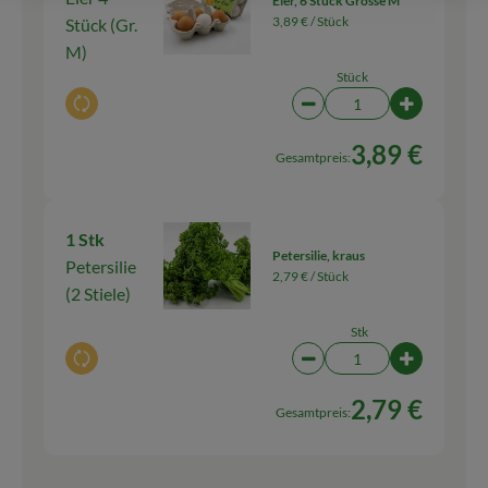
Eier, 6 Stück Grösse M
3,89 € /
Stück
Stück (Gr.
M)
Stück
Auswahl ändern
Artikelanzahl verringern
Artikelanz
3,89 €
Gesamtpreis:
1 Stk
Petersilie, kraus
Petersilie
2,79 € /
Stück
(2 Stiele)
Stk
Auswahl ändern
Artikelanzahl verringern
Artikelanza
2,79 €
Gesamtpreis: