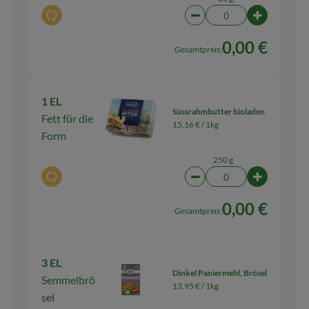
Auswahl ändern
Artikelanzahl verringern
Artikelanza
0,00 €
Gesamtpreis:
1 EL
Süssrahmbutter bioladen
Fett für die
15,16 € /
1kg
Form
250 g
Auswahl ändern
Artikelanzahl verringern
Artikelanz
0,00 €
Gesamtpreis:
3 EL
Dinkel Paniermehl, Brösel
Semmelbrö
13,95 € /
1kg
sel