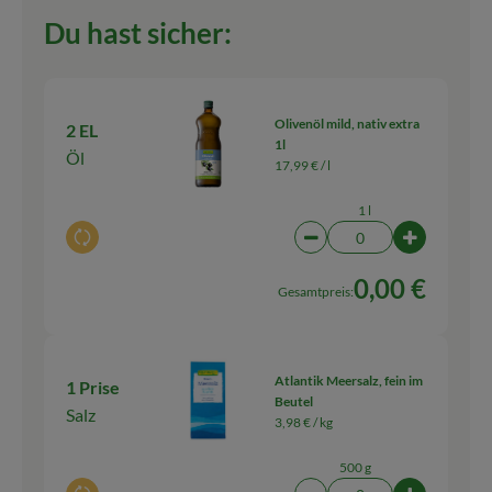
Du hast sicher:
Olivenöl mild, nativ extra
2 EL
1l
Öl
17,99 € /
l
1 l
Auswahl ändern
Artikelanzahl verringern
Artikelanza
0,00 €
Gesamtpreis:
Atlantik Meersalz, fein im
1 Prise
Beutel
Salz
3,98 € /
kg
500 g