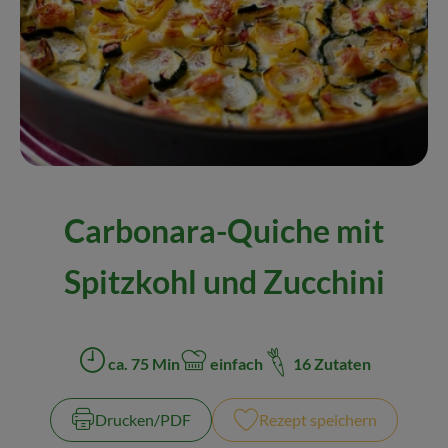
Naturkost
Wein
Getränke
Kosmetik & Drogerie
Angebote & Neues
Carbonara-Quiche mit
Wir empfehlen
Spitzkohl und Zucchini
VINCE Weine
So geht's
ca. 75 Min
einfach
16 Zutaten
Zubreitungszeit:
Schwierigkeit:
Über uns
Drucken​/​PDF
Rezept speichern
Veranstaltungen