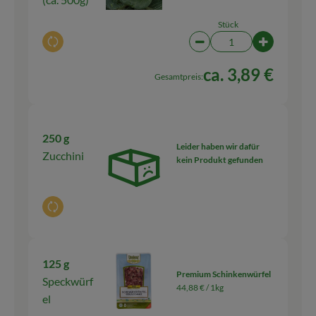
Stück
Auswahl ändern
Artikelanzahl verringern
Artikelanza
ca. 3,89 €
Gesamtpreis:
250 g
Leider haben wir dafür
Zucchini
kein Produkt gefunden
Auswahl ändern
125 g
Premium Schinkenwürfel
Speckwürf
44,88 € /
1kg
el