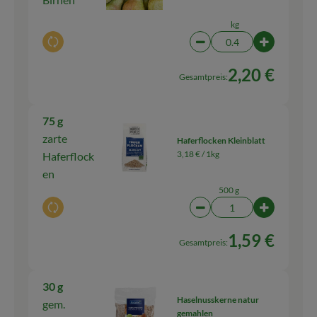
kg
Auswahl ändern
Artikelanzahl verringern
Artikelanza
2,20 €
Gesamtpreis:
75 g
zarte
Haferflocken Kleinblatt
3,18 € /
1kg
Haferflock
en
500 g
Auswahl ändern
Artikelanzahl verringern
Artikelanz
1,59 €
Gesamtpreis:
30 g
Haselnusskerne natur
gem.
gemahlen