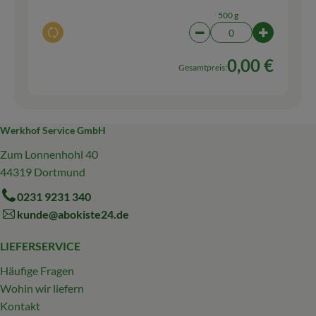
500 g
Auswahl ändern
Artikelanzahl verringern
Artikelanz
0,00 €
Gesamtpreis:
Werkhof Service GmbH
Zum Lonnenhohl 40
44319 Dortmund
0231 9231 340
kunde@abokiste24.de
LIEFERSERVICE
Häufige Fragen
Wohin wir liefern
Kontakt