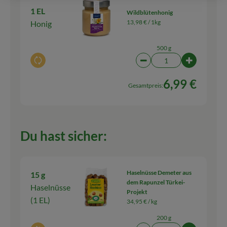
1 EL
Wildblütenhonig
13,98 € /
1kg
Honig
500 g
Auswahl ändern
Artikelanzahl verringern
Artikelanz
6,99 €
Gesamtpreis:
Du hast sicher:
Haselnüsse Demeter aus
15 g
dem Rapunzel Türkei-
Haselnüsse
Projekt
(1 EL)
34,95 € /
kg
200 g