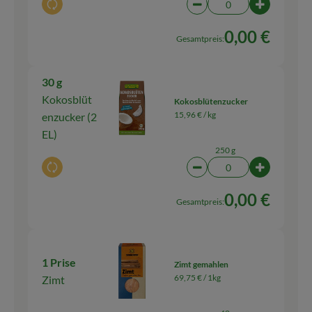
Auswahl ändern
Artikelanzahl verringern
Artikelanz
0,00 €
Gesamtpreis:
30 g
Kokosblüt
Kokosblütenzucker
15,96 € /
kg
enzucker (2
EL)
250 g
Auswahl ändern
Artikelanzahl verringern
Artikelanz
0,00 €
Gesamtpreis:
1 Prise
Zimt gemahlen
69,75 € /
1kg
Zimt