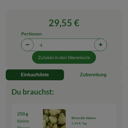
Blog
29,55 €
Portionen
Portionen verringern (aktuell 4 Portionen ausgewäh
Portionen erh
Zutaten in den Warenkorb
Einkaufsliste
Zubereitung
Du brauchst:
250 g
Birne der Saison
kleine
5,49 € /
kg
Birnen