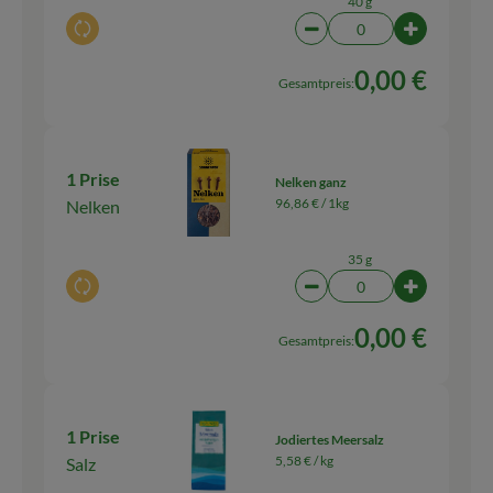
40 g
Auswahl ändern
Artikelanzahl verringern
Artikelanza
0,00 €
Gesamtpreis:
1 Prise
Nelken ganz
96,86 € /
1kg
Nelken
35 g
Auswahl ändern
Artikelanzahl verringern
Artikelanza
0,00 €
Gesamtpreis:
1 Prise
Jodiertes Meersalz
5,58 € /
kg
Salz