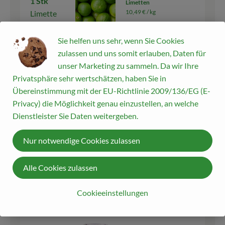
1 Stk
Limetten
10,49 € /
kg
Limette
Stück
Sie helfen uns sehr, wenn Sie Cookies
zulassen und uns somit erlauben, Daten für
Auswahl ändern
Artikelanzahl verringern
Artikelanza
unser Marketing zu sammeln. Da wir Ihre
ca. 0,70 €
Gesamtpreis:
Privatsphäre sehr wertschätzen, haben Sie in
Übereinstimmung mit der EU-Richtlinie 2009/136/EG (E-
Privacy) die Möglichkeit genau einzustellen, an welche
200 g
Dienstleister Sie Daten weitergeben.
Schlagsahne 32%
Schmand
Schrozberg 0,5l Flasche
8,58 € /
l
(20 % Fett)
Nur notwendige Cookies zulassen
0,5 l
Alle Cookies zulassen
Auswahl ändern
Artikelanzahl verringern
Artikelanza
4,29 €
Cookieeinstellungen
Gesamtpreis: