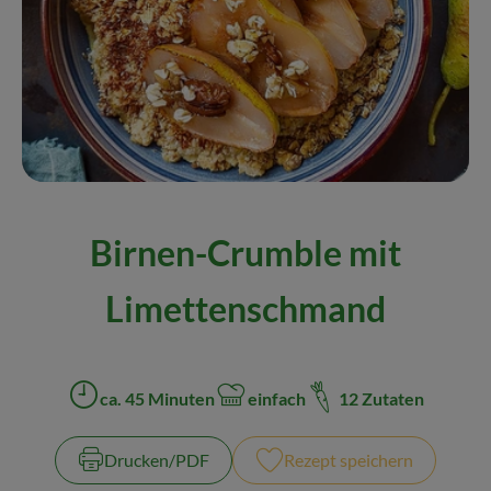
Naturkost
Wein
Getränke
Kosmetik & Drogerie
Angebote & Neues
Birnen-Crumble mit
Wir empfehlen
Limettenschmand
VINCE Weine
So geht's
ca. 45 Minuten
einfach
12 Zutaten
Zubreitungszeit:
Schwierigkeit:
Über uns
Drucken​/​PDF
Rezept speichern
Veranstaltungen