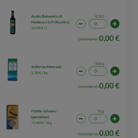
0,50 l
Aceto Balsamico di
Modena I.G.P. (Rustico)
wahl ändern
Artikelanzahl verringern (0
Artikelanza
10,98 € /
l
0,00 €
Gesamtpreis:
500 g
Jodiertes Meersalz
5,58 € /
kg
wahl ändern
Artikelanzahl verringern (0
Artikelanz
0,00 €
Gesamtpreis:
50 g
Pfeffer schwarz
(gemahlen)
wahl ändern
Artikelanzahl verringern (0
Artikelanza
73,80 € /
1kg
0,00 €
Gesamtpreis: