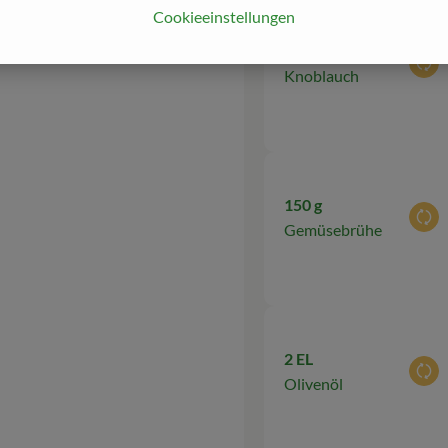
Cookieeinstellungen
ken
1 Zehe(n)
Aus
Knoblauch
150 g
Aus
Gemüsebrühe
2 EL
Aus
Olivenöl