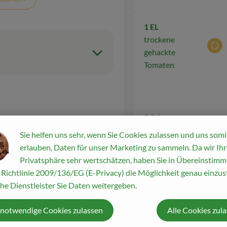
1 EL
trockene
Aus
gehackte
Tomaten
2 Stk
Aus
Tomaten
Sie helfen uns sehr, wenn Sie Cookies zulassen und uns somi
ürfelten
erlauben, Daten für unser Marketing zu sammeln. Da wir Ihr
ren.
Privatsphäre sehr wertschätzen, haben Sie in Übereinstim
Richtlinie 2009/136/EG (E-Privacy) die Möglichkeit genau einzust
z in
he Dienstleister Sie Daten weitergeben.
Du hast sicher
geben.
 notwendige Cookies zulassen
Alle Cookies zul
 Linsen