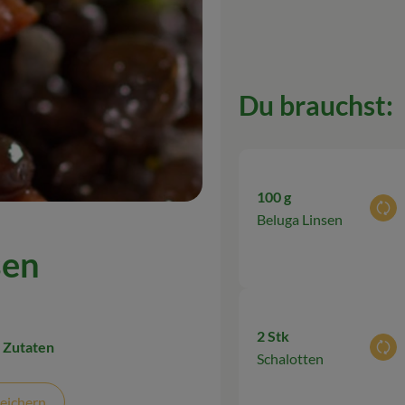
Du brauchst:
100 g
Aus
Beluga Linsen
sen
2 Stk
 Zutaten
Aus
Schalotten
eichern