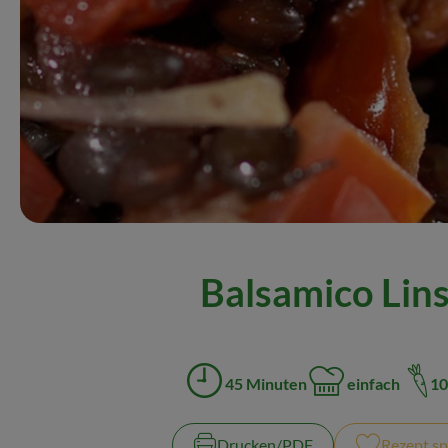
Balsamico Lin
45 Minuten
einfach
10
Zubreitungszeit:
Schwierigkeit:
Drucken​/​PDF
Rezept sp