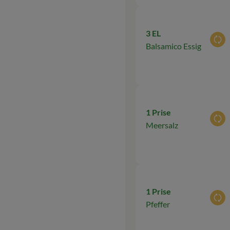
3 EL
Aus
Balsamico Essig
1 Prise
Aus
Meersalz
1 Prise
Aus
Pfeffer