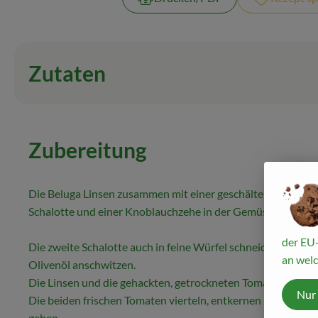
Zutaten
Zubereitung
Die Beluga Linsen zusammen mit einer geschälten, fein gew
Schalotte und einer Knoblauchzehe in der Gemüsebrühe ga
der EU-
Die zweite Schalotte auch in feine Würfel schneiden und kur
an welc
Olivenöl anschwitzen.
Die Linsen und die gehackten, getrockneten Tomaten hinzu
Nur
Die beiden frischen Tomaten vierteln, entkernen und zu den
geben.