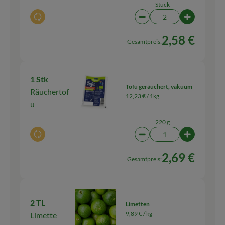
Stück
Auswahl ändern
Artikelanzahl verringern
Artikelanz
2,58 €
Gesamtpreis:
1 Stk
Tofu geräuchert, vakuum
Räuchertof
12,23 € /
1kg
u
220 g
Auswahl ändern
Artikelanzahl verringern
Artikelanz
2,69 €
Gesamtpreis:
2 TL
Limetten
9,89 € /
kg
Limette