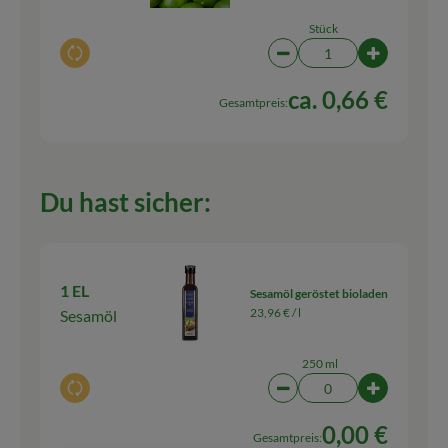
Stück
Auswahl ändern
Artikelanzahl verringern
Artikelanza
ca. 0,66 €
Gesamtpreis:
Du hast sicher:
1 EL
Sesamöl geröstet bioladen
23,96 € /
l
Sesamöl
250 ml
Auswahl ändern
Artikelanzahl verringern
Artikelanz
0,00 €
Gesamtpreis: