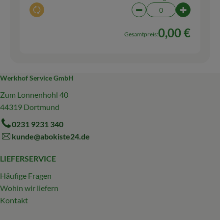
Auswahl ändern
Artikelanzahl verringern
Artikelanz
0,00 €
Gesamtpreis:
Werkhof Service GmbH
Zum Lonnenhohl 40
44319 Dortmund
0231 9231 340
kunde@abokiste24.de
LIEFERSERVICE
Häufige Fragen
Wohin wir liefern
Kontakt