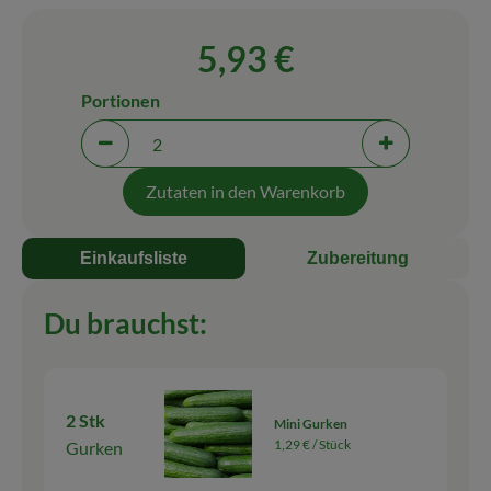
Blog
5,93 €
Portionen
Portionen verringern (aktuell 2 Portionen ausgewäh
Portionen erh
Zutaten in den Warenkorb
Einkaufsliste
Zubereitung
Du brauchst:
2 Stk
Mini Gurken
1,29 € /
Stück
Gurken