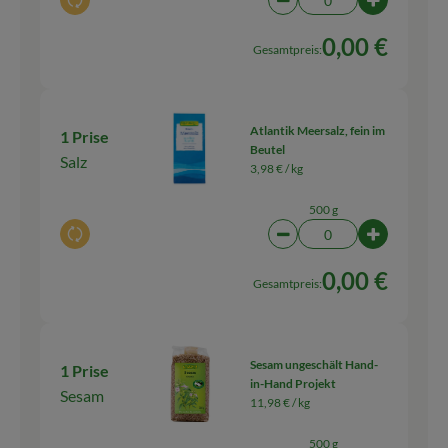
Auswahl ändern
Artikelanzahl verringern
Artikelanza
0,00 €
Gesamtpreis:
Atlantik Meersalz, fein im
1 Prise
Beutel
Salz
3,98 € /
kg
500 g
Auswahl ändern
Artikelanzahl verringern
Artikelanz
0,00 €
Gesamtpreis:
Sesam ungeschält Hand-
1 Prise
in-Hand Projekt
Sesam
11,98 € /
kg
500 g