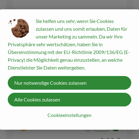
1 TL
Sie helfen uns sehr, wenn Sie Cookies
Agavendicksaft flüssig
Agavendic
Spender 250ml
zulassen und uns somit erlauben, Daten für
11,96 € /
1kg
ksaft
unser Marketing zu sammeln. Da wir Ihre
Privatsphäre sehr wertschätzen, haben Sie in
250 g
Übereinstimmung mit der EU-Richtlinie 2009/136/EG (E-
Auswahl ändern
Artikelanzahl verringern
Artikelanz
Privacy) die Möglichkeit genau einzustellen, an welche
0,00 €
Dienstleister Sie Daten weitergeben.
Gesamtpreis:
Nur notwendige Cookies zulassen
Ahornsirup Grad A
1 TL
Alle Cookies zulassen
bioladen (mild)
Ahornsirup
23,96 € /
l
Cookieeinstellungen
250 ml
Auswahl ändern
Artikelanzahl verringern
Artikelanz