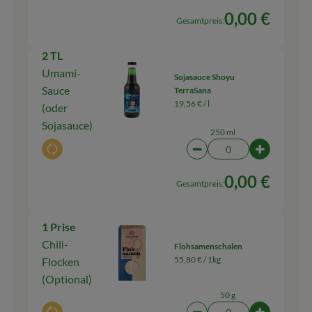
0,00 €
Gesamtpreis:
2 TL
Umami-
Sojasauce Shoyu
Sauce
TerraSana
19,56 € /
l
(oder
Sojasauce)
250 ml
Auswahl ändern
Artikelanzahl verringern
Artikelanz
0,00 €
Gesamtpreis:
1 Prise
Chili-
Flohsamenschalen
55,80 € /
1kg
Flocken
(Optional)
50 g