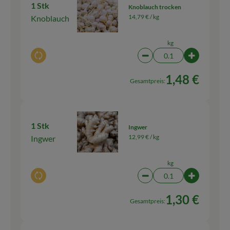
1 Stk
Knoblauch trocken
14,79 € /
kg
Knoblauch
kg
Auswahl ändern
Artikelanzahl verringern
Artikelanza
1,48 €
Gesamtpreis:
1 Stk
Ingwer
12,99 € /
kg
Ingwer
kg
Auswahl ändern
Artikelanzahl verringern
Artikelanza
1,30 €
Gesamtpreis: