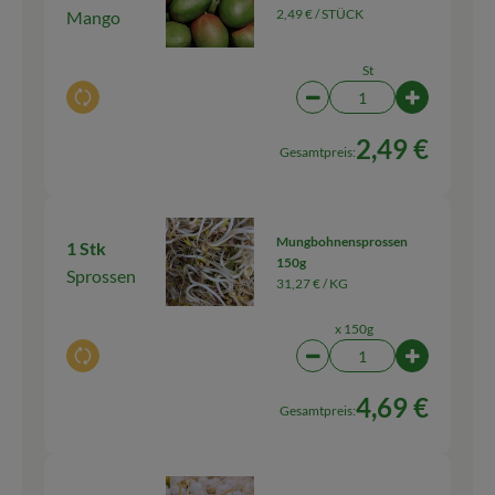
2,49 € /
STÜCK
Mango
St
Auswahl ändern
Artikelanzahl verringern
Artikelanza
2,49 €
Gesamtpreis:
Mungbohnensprossen
1 Stk
150g
Sprossen
31,27 € /
KG
x 150g
Auswahl ändern
Artikelanzahl verringern
Artikelanz
4,69 €
Gesamtpreis: