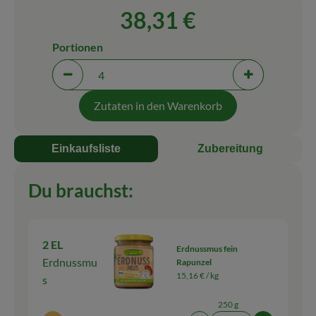
38,31 €
Blog
Portionen
Portionen verringern (aktuell 4 Portionen ausgewäh
Portionen erh
Zutaten in den Warenkorb
Einkaufsliste
Zubereitung
Du brauchst:
2 EL
Erdnussmus fein
Erdnussmu
Rapunzel
15,16 € /
kg
s
250 g