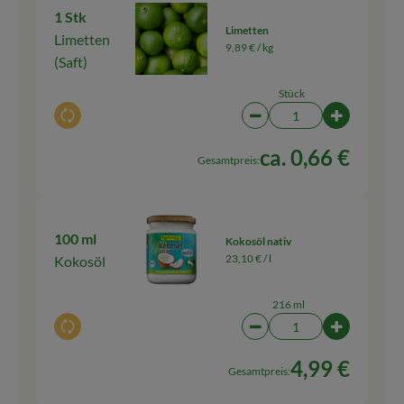
1 Stk
Limetten
Limetten
9,89 € /
kg
(Saft)
Stück
Auswahl ändern
Artikelanzahl verringern
Artikelanza
ca. 0,66 €
Gesamtpreis:
100 ml
Kokosöl nativ
23,10 € /
l
Kokosöl
216 ml
Auswahl ändern
Artikelanzahl verringern
Artikelanz
4,99 €
Gesamtpreis: