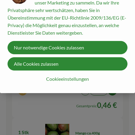
unser Marketing zu sammeln. Da wir Ihre
Privatsphäre sehr wertschätzen, haben Sie in
kg
Übereinstimmung mit der EU-Richtlinie 2009/136/EG (E-
Auswahl ändern
Artikelanzahl verringern
Artikelanza
Privacy) die Möglichkeit genau einzustellen, an welche
Dienstleister Sie Daten weitergeben.
3,50 €
Gesamtpreis:
Nur notwendige Cookies zulassen
1 Stk
Zwiebeln gelb
Alle Cookies zulassen
2,29 € /
kg
Zwiebel
Cookieeinstellungen
kg
Auswahl ändern
Artikelanzahl verringern
Artikelanza
0,46 €
Gesamtpreis:
1 Stk
Mango ca.400g