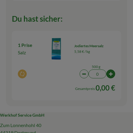
Du hast sicher:
1 Prise
Jodiertes Meersalz
5,58 € /
kg
Salz
500 g
Auswahl ändern
Artikelanzahl verringern
Artikelanz
0,00 €
Gesamtpreis:
Werkhof Service GmbH
Zum Lonnenhohl 40
44319 Dortmund