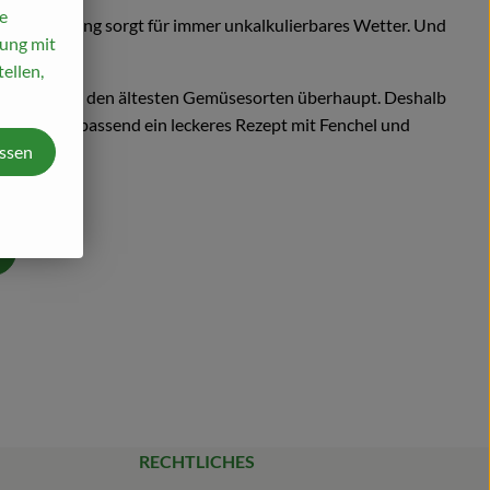
e
averänderung sorgt für immer unkalkulierbares Wetter. Und
mung mit
ellen,
len damit zu den ältesten Gemüsesorten überhaupt. Deshalb
ellen Ihnen passend ein leckeres Rezept mit Fenchel und
assen
RECHTLICHES