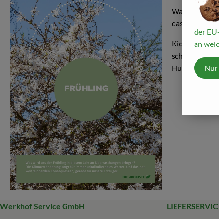
Was wird uns 
das hat weitr
der EU-
Kichererbsen 
an welc
schauen wir ei
Nur
Hummus vor.
Werkhof Service GmbH
LIEFERSERVIC