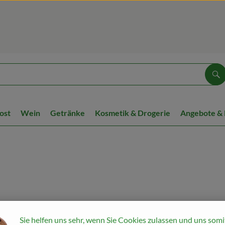
Su
ost
Wein
Getränke
Kosmetik & Drogerie
Angebote &
Sie helfen uns sehr, wenn Sie Cookies zulassen und uns somi