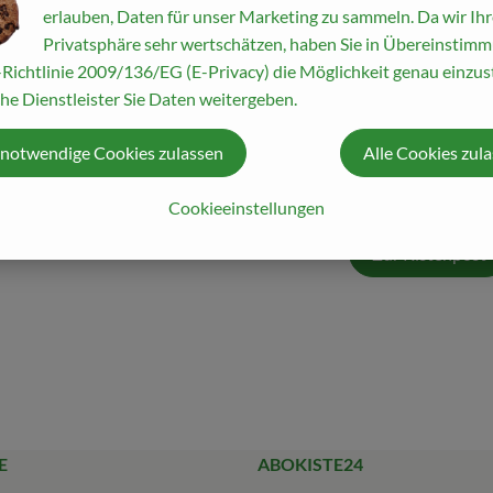
erlauben, Daten für unser Marketing zu sammeln. Da wir Ihr
der Frühling in diesem Jahr an Überraschungen bringen? Die Klim
Privatsphäre sehr wertschätzen, haben Sie in Übereinstim
eichenden Konsequenzen, gerade für unsere Erzeuger.
Richtlinie 2009/136/EG (E-Privacy) die Möglichkeit genau einzust
wurden schon vor 8.000 Jahren in Vorderasien angebaut und zäh
he Dienstleister Sie Daten weitergeben.
nmal genauer hin, was die tolle Hülsenfrucht zu bieten hat und st
 notwendige Cookies zulassen
Alle Cookies zul
Cookieeinstellungen
Zur Kistenpost
E
ABOKISTE24