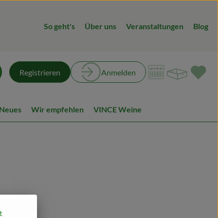
So geht's
Über uns
Veranstaltungen
Blog
Warenk
L
Registrieren
Anmelden
chen
 Neues
Wir empfehlen
VINCE Weine
t