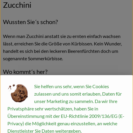
Zucchini
Wussten Sie´s schon?
Wenn man Zucchini anstatt sie zu ernten einfach wachsen
lässt, erreichen Sie die Größe von Kürbissen. Kein Wunder,
handelt es sich bei den leckeren Beerenfürchten doch um
sogenannte Sommerkürbisse.
Wo kommt´s her?
Ursprünglich stammten Zucchini aus Latein- und Südamerika
Sie helfen uns sehr, wenn Sie Cookies
sowie aus Westindien. Heute werden Sie jedoch vorwiegend
zulassen und uns somit erlauben, Daten für
im Mittelmeerraum angebaut, aber natürlich findet man sie
unser Marketing zu sammeln. Da wir Ihre
auch in deutschen Gärten.
Privatsphäre sehr wertschätzen, haben Sie in
Übereinstimmung mit der EU-Richtlinie 2009/136/EG (E-
Wie sieht´s aus?
Privacy) die Möglichkeit genau einzustellen, an welche
Dienstleister Sie Daten weitergeben.