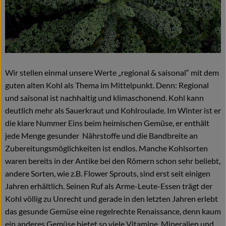
Naturkost
Wein
Getränke
Wir stellen einmal unsere Werte „regional & saisonal“ mit dem
Kosmetik & Drogerie
guten alten Kohl als Thema im Mittelpunkt. Denn: Regional
Angebote & Neues
und saisonal ist nachhaltig und klimaschonend. Kohl kann
deutlich mehr als Sauerkraut und Kohlroulade. Im Winter ist er
Wir empfehlen
die klare Nummer Eins beim heimischen Gemüse, er enthält
jede Menge gesunder Nährstoffe und die Bandbreite an
VINCE Weine
Zubereitungsmöglichkeiten ist endlos. Manche Kohlsorten
waren bereits in der Antike bei den Römern schon sehr beliebt,
andere Sorten, wie z.B. Flower Sprouts, sind erst seit einigen
So geht's
Jahren erhältlich. Seinen Ruf als Arme-Leute-Essen trägt der
Kohl völlig zu Unrecht und gerade in den letzten Jahren erlebt
Über uns
das gesunde Gemüse eine regelrechte Renaissance, denn kaum
Veranstaltungen
ein anderes Gemüse bietet so viele Vitamine, Mineralien und