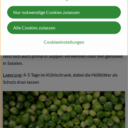
Jahren angebaut.
Nur notwendige Cookies zulassen
Saison:
Aus regionalem Anbau ist Romanesco von Ende Mai
bis Anfang Oktober erhältlich.
Alle Cookies zulassen
Verwendung:
Romanesco wir hauptsächlich gekocht und wird
durch das Garen in Salzwasser bekömmlicher und
Cookieeinstellungen
schmackhafter. Nicht zu lange kochen lassen, sonst verliert. Er
lässt sich auch prima in Suppen verwenden oder fein gehobelt
in Salaten.
Lagerung:
4-5 Tage im Kühlschrank, dabei die Hüllbläter als
Schutz dran lassen