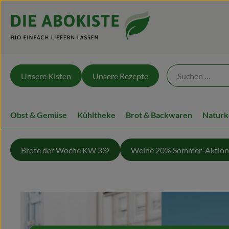
Unsere Kisten
Unsere Rezepte
Obst & Gemüse
Kühltheke
Brot & Backwaren
Naturk
Brote der Woche KW 33
Weine 20% Sommer-Aktion