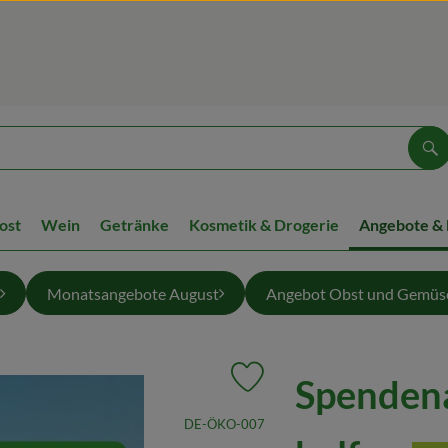
Su
ost
Wein
Getränke
Kosmetik & Drogerie
Angebote &
Monatsangebote August
Angebot Obst und Gemüs
Spenden
Produkt zu Favouriten hinzufüg
, Kontrollstelle:
DE-ÖKO-007