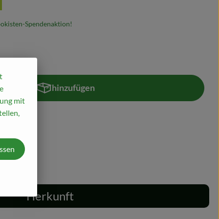
bokisten-Spendenaktion!
t
hinzufügen
e
Produkt zum Warenkorb hinzufügen
mung mit
ellen,
assen
0% MwSt
Herkunft