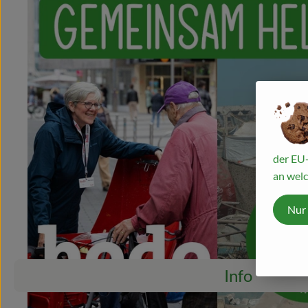
der EU-
an welc
Nur
Info
Es wurden ke
Entdecke passende Rezepte