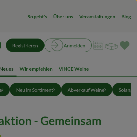
So geht's
Über uns
Veranstaltungen
Blog
Warenk
L
Registrieren
Anmelden
chen
 Neues
Wir empfehlen
VINCE Weine
e
Neu im Sortiment
Abverkauf Weine
Solange 
aktion - Gemeinsam
en