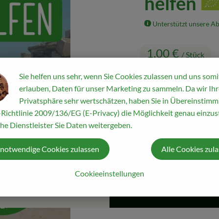
helfen
Unterstützt unsere A
1,00 €
/ Stück
Sie helfen uns sehr, wenn Sie Cookies zulassen und uns somi
erlauben, Daten für unser Marketing zu sammeln. Da wir Ihr
Privatsphäre sehr wertschätzen, haben Sie in Übereinstim
Richtlinie 2009/136/EG (E-Privacy) die Möglichkeit genau einzust
Stück
he Dienstleister Sie Daten weitergeben.
 notwendige Cookies zulassen
Alle Cookies zul
#59005
1,00 €
/ Stück
Cookieeinstellungen
Rezepte
ine passenden Rezepte gefunden.