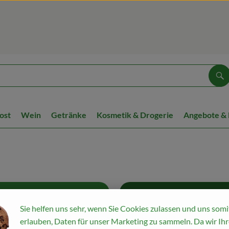
Su
ost
Wein
Getränke
Kosmetik & Drogerie
Angebote &
Du bist schon
Sie helfen uns sehr, wenn Sie Cookies zulassen und uns somi
erlauben, Daten für unser Marketing zu sammeln. Da wir Ihr