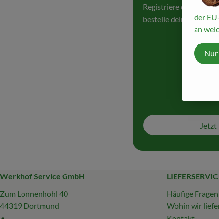
Registriere dich hier
der EU-
bestelle deine erste Ö
an welc
Nur
Jetzt 
Werkhof Service GmbH
LIEFERSERVIC
Zum Lonnenhohl 40
Häufige Fragen
44319 Dortmund
Wohin wir liefe
Kontakt