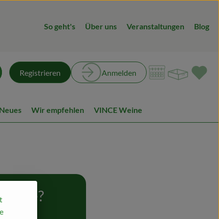
So geht's
Über uns
Veranstaltungen
Blog
Warenk
L
Registrieren
Anmelden
chen
 Neues
Wir empfehlen
VINCE Weine
 Kunde?
t
e