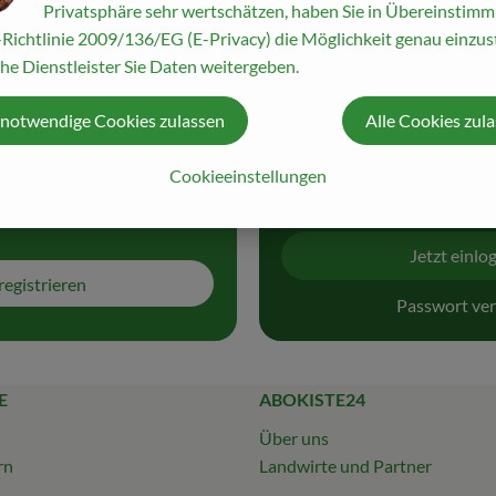
Privatsphäre sehr wertschätzen, haben Sie in Übereinstim
 im Handumdrehen und
Du wurdest ausgeloggt, ve
Richtlinie 2009/136/EG (E-Privacy) die Möglichkeit genau einzust
kokiste!
Session abgelaufen. Bitte
he Dienstleister Sie Daten weitergeben.
 notwendige Cookies zulassen
Alle Cookies zul
Cookieeinstellungen
Jetzt einlo
registrieren
Passwort ver
E
ABOKISTE24
Über uns
rn
Landwirte und Partner