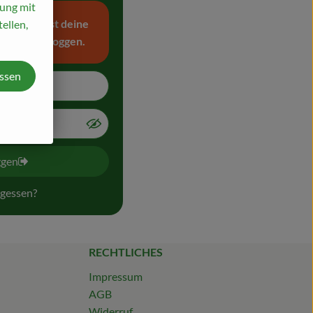
mung mit
rmutlich ist deine
ellen,
 erneut einloggen.
assen
ggen
gessen?
RECHTLICHES
Impressum
AGB
Widerruf